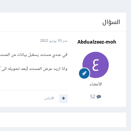
السؤال
Abdualzeez-moh
نشر
10 يونيو 2022
في عندي مستند يسقبل بيانات من المستخد
وانا اريد عرض المستند (بعد تحويله الى pdf) في iframe في صفحة html
الأعضاء
52
اقتباس