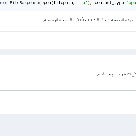
urn
FileResponse
(
open
(
filepath
,
'rb'
),
 content_type
=
'app
آن
لتنشر باسم حسابك.