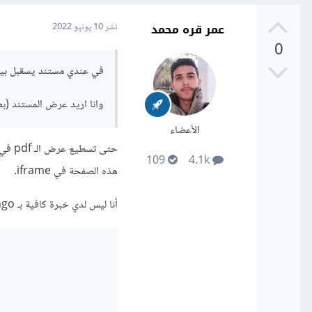
عمر قره محمد
نشر
10 يونيو 2022
0
في عندي مستند يسقبل بيان
وانا اريد عرض المستند (بعد تحويله الى pdf) 
الأعضاء
109
4.1k
هذه الصفحة في iframe.
أنا ليس لدي خبرة كافية بـ django ولكن رئيت أنه تستطيع عرض الـ pdf بهذه الطريقة.