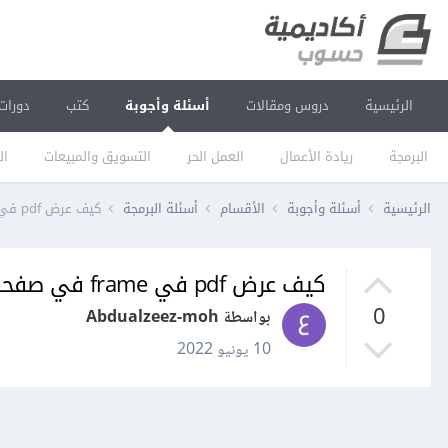
الرئيسية
دروس ومقالات
أسئلة وأجوبة
كتب
دورات
البرمجة
ريادة الأعمال
العمل الحر
التسويق والمبيعات
ال
الرئيسية
أسئلة وأجوبة
الأقسام
أسئلة البرمجة
كيف عرض pdf في frame في صفحة html في django؟
كيف عرض pdf في frame في صفحة html في django؟
0
بواسطة Abdualzeez-moh
10 يونيو 2022