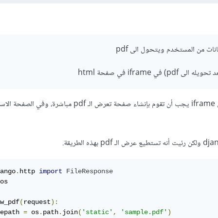
ات من المستخدم ويتحول الى pdf
في iframe في صفحة html
حتى تسطيع عرض الـ pdf في iframe يجب أن تقوم بإنشاء صفحة تعرض الـ pdf مب
ango
.
http 
import
FileResponse
os

w_pdf
(
request
):
epath 
=
 os
.
path
.
join
(
'static'
,
'sample.pdf'
)