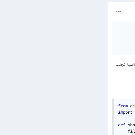
اشرة، وفي الصفحة الاساسية تجلب
from
 dj
import
 
def
 sho
    fil