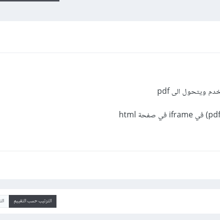
م ويتحول الى pdf
الترتيب حسب التقييم
ال