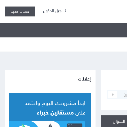
تسجيل الدخول
حساب جديد
إعلانات
ن
0
السؤال