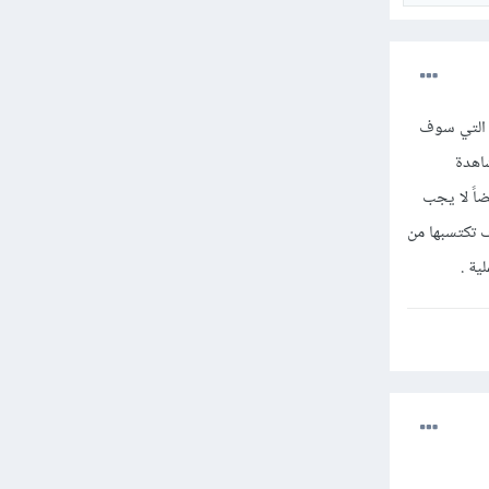
 التي سوف
اهدة
اً لا يجب
ف تكتسبها من
ية .