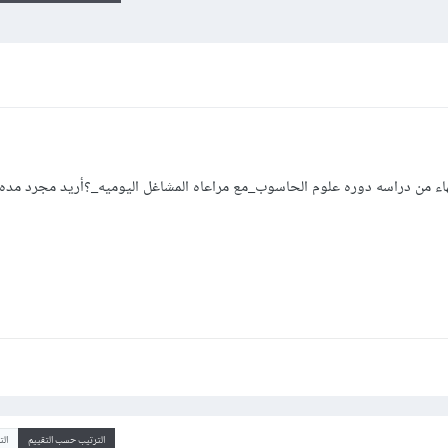
تهاء من دراسه دوره علوم الحاسوب_مع مراعاه المشاغل اليوميه_؟أريد مجرد مده ت
الترتيب حسب التقييم
ال