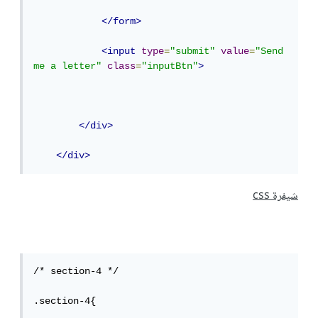
</form>
<input
type
=
"submit"
value
=
"Send 
me a letter"
class
=
"inputBtn"
>
</div>
</div>
شيفرة css
/* section-4 */

.section-4{
