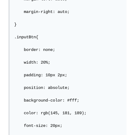
    margin-right: auto;

}

.inputBtn{

    border: none;

    width: 20%;

    padding: 10px 2px;

    position: absolute;

    background-color: #fff;

    color: rgb(145, 181, 189);

    font-size: 20px;
