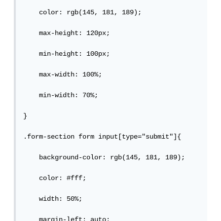
    color: rgb(145, 181, 189);

    max-height: 120px;

    min-height: 100px;

    max-width: 100%;

    min-width: 70%;

}

.form-section form input[type="submit"]{

    background-color: rgb(145, 181, 189);

    color: #fff;

    width: 50%;

    margin-left: auto;
