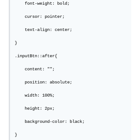
    font-weight: bold;

    cursor: pointer;

    text-align: center;

}

.inputBtn::after{

    content: "";

    position: absolute;

    width: 100%;

    height: 2px;

    background-color: black;

}
