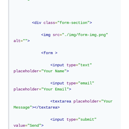
<div
class
=
"form-section"
>
<img
src
=
"./img/form-img.png"
alt
=
""
>
<form
>
<input
type
=
"text"
placeholder
=
"Your Name"
>
<input
type
=
"email"
placeholder
=
"Your Email"
>
<textarea
placeholder
=
"Your 
Message"
></textarea>
<input
type
=
"submit"
value
=
"Send"
>