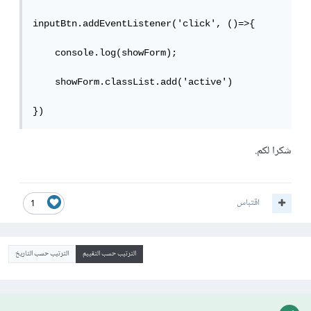
inputBtn.addEventListener('click', ()=>{

    console.log(showForm);

    showForm.classList.add('active')

شكرا لكم.
اقتباس
1
الترتيب حسب التقييم
الترتيب حسب التاريخ