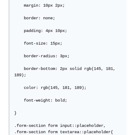
    margin: 10px 2px;

    border: none;

    padding: 4px 10px;

    font-size: 15px;

    border-radius: 3px;

    border-bottom: 2px solid rgb(145, 181, 
189);

    color: rgb(145, 181, 189);

    font-weight: bold;

}

.form-section form input::placeholder, 
.form-section form textarea::placeholder{
