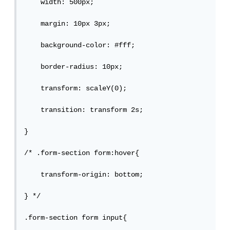
    width: 500px;

    margin: 10px 3px;

    background-color: #fff;

    border-radius: 10px;

    transform: scaleY(0);

    transition: transform 2s;

}

/* .form-section form:hover{

    transform-origin: bottom;

} */

.form-section form input{
