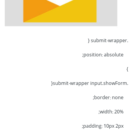
.submit-wrapper {
position: absolute;
}
.submit-wrapper input.showForm{
border: none;
width: 20%;
padding: 10px 2px;