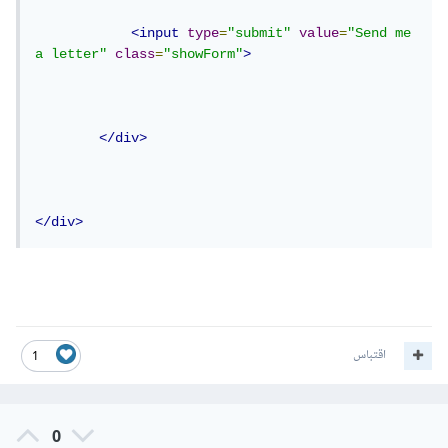
<input
type
=
"submit"
value
=
"Send me 
a letter"
class
=
"showForm"
>
</div>
</div>
اقتباس
1
0