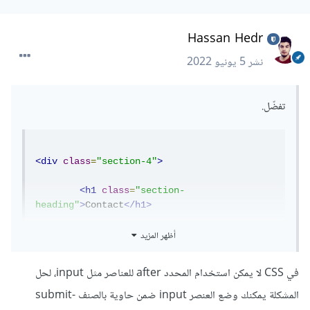
Hassan Hedr
نشر
5 يونيو 2022
تفضّل.
<div
class
=
"section-4"
>
<h1
class
=
"section-
heading"
>
Contact
</h1>
أظهر المزيد
<div
class
=
"form-section"
>
في CSS لا يمكن استخدام المحدد after للعناصر مثل input، لحل
المشكلة يمكنك وضع العنصر input ضمن حاوية بالصنف submit-
<img
src
=
"./img/form-img.png"
alt
=
""
>