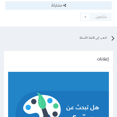
background-color: #fff;
مشاركة
color: rgb(145, 181, 189);
متابعون
0
font-size: 20px;
اذهب إلى قائمة الأسئلة
font-weight: bold;
cursor: pointer;
إعلانات
text-align: center;
z-index: 20;
}