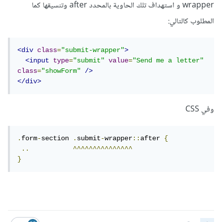
wrapper و استهداف تلك الحاوية بالمحدد after وتنسيقها كما
<form
action
=
""
>
المطلوب كالتالي:
<input
type
=
"text"
placeholder
=
"Your Name"
>
<div
class
=
"submit-wrapper"
>
<input
type
=
"submit"
value
=
"Send me a letter"
<input
type
=
"email"
class
=
"showForm"
/>
placeholder
=
"Your Email"
>
</div>
<textarea
placeholder
=
"Your 
وفي CSS
Message"
></textarea>
<input
type
=
"submit"
.
form
-
section 
.
submit
-
wrapper
::
after 
{
value
=
"Send"
>
..
^^^^^^^^^^^^^^^
}
</form>
<input
type
=
"submit"
value
=
"Send me a letter"
class
=
"showForm"
>