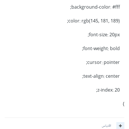
background-color: #fff;
color: rgb(145, 181, 189);
font-size: 20px;
font-weight: bold;
cursor: pointer;
text-align: center;
z-index: 20;
}
اقتباس