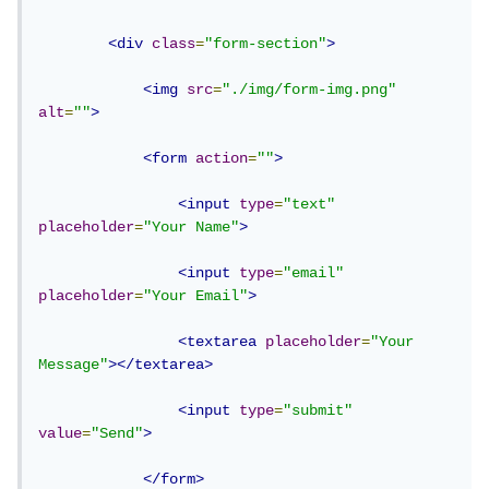
<div
class
=
"form-section"
>
<img
src
=
"./img/form-img.png"
alt
=
""
>
<form
action
=
""
>
<input
type
=
"text"
placeholder
=
"Your Name"
>
<input
type
=
"email"
placeholder
=
"Your Email"
>
<textarea
placeholder
=
"Your 
Message"
></textarea>
<input
type
=
"submit"
value
=
"Send"
>
</form>