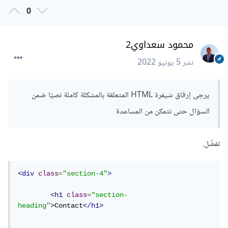
0
محمود سعداوي2
نشر
5 يونيو 2022
يرجى إرفاق شيفرة HTML المتعلقة بالمشكلة كاملة نصيًا ضمن
السؤال حتى نتمكن من المساعدة
تفضّل.
<div
class
=
"section-4"
>
<h1
class
=
"section-
heading"
>
Contact
</h1>