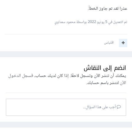
عذرا لقد تم جاوز الخطأ.
تم التعديل في
5 يونيو 2022
بواسطة محمود سعداوي
.submit-wrapper {
اقتباس
position: absolute;
}
انضم إلى النقاش
يمكنك أن تنشر الآن وتسجل لاحقًا. إذا كان لديك حساب،
فسجل الدخول
.submit-wrapper input.showForm{
الآن
لتنشر باسم حسابك.
border: none;
width: 20%;
أجب على هذا السؤال...
padding: 10px 2px;