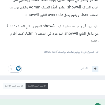
كما هو واضح في الكود السابق، يوجد صنف User ويحتوي على
التابع الساكن showAll ، ولدي أيضًا الصنف Admin والذي يرث من
الصنف User ويقوم بعمل override للتابع showAll.
الآن أريد أن يتم إستدعاء التابع showAll الموجود في الصنف User
من داخل التابع showAll الموجود في الصنف Admin، كيف أقوم
بذلك؟
تم التعديل في
3 يونيو 2022
بواسطة Emad Saif
اقتباس
1
الترتيب حسب التقييم
الترتيب حسب التاريخ