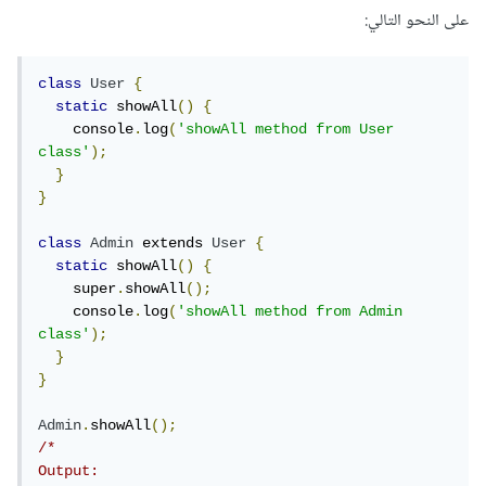
على النحو التالي:
class
User
{
static
 showAll
()
{
    console
.
log
(
'showAll method from User 
class'
);
}
}
class
Admin
 extends 
User
{
static
 showAll
()
{
    super
.
showAll
();
    console
.
log
(
'showAll method from Admin 
class'
);
}
}
Admin
.
showAll
();
/*

Output:
