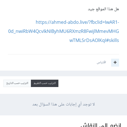
هل هذا الموقع جيد
https://ahmed-abdo.live/?fbclid=IwAR1-
0d_nwiRbW4QcvIkNIByhMU6RXmzR8FwijlMmevMHG
wTMLSrDsAOlKqI#skills
اقتباس
الترتيب حسب التقييم
الترتيب حسب التاريخ
لا توجد أي إجابات على هذا السؤال بعد
انضم إلى النقاش