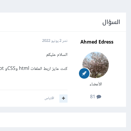
السؤال
Ahmed Edress
نشر
2 يونيو 2022
السلام عليكم
كنت عايز اربط الملفات html وCSSو JavaScript وعرض النتيجة النهائية في موقع ويب
الأعضاء
81
اقتباس