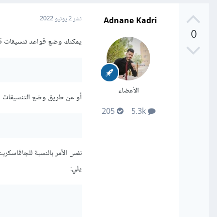
Adnane Kadri
نشر
2 يونيو 2022
0
يمكنك وضع قواعد تنسيقات CSS ضمن العنصر <style> في مستند HTML كالتالي:
الأعضاء
أو عن طريق وضع التنسيقات ضمن ملف بلاحقة css، ث
205
5.3k
يلي: