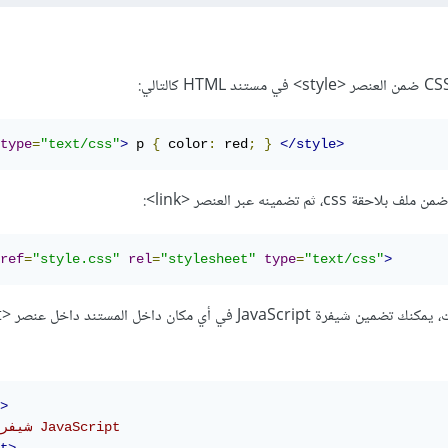
type
=
"text/css"
>
 p 
{
 color
:
 red
;
}
</style>
م تضمينه عبر العنصر <link>:
ref
=
"style.css"
rel
=
"stylesheet"
type
=
"text/css"
>
>
// شيفرات JavaScript