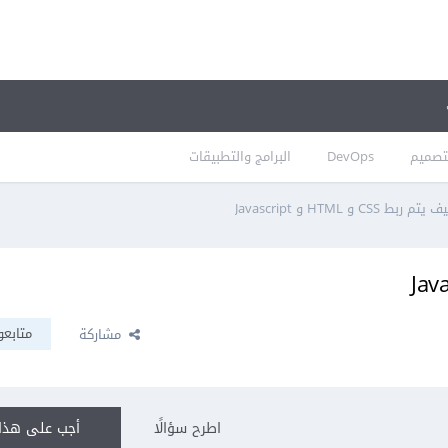
تصميم
DevOps
البرامج والتطبيقات
يتم ربط CSS و HTML و Javascript
متابعو
مشاركة
اطرح سؤالًا
أجب على هذا 