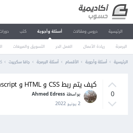
الرئيسية
دروس ومقالات
أسئلة وأجوبة
كتب
دورات
البرمجة
ريادة الأعمال
العمل الحر
التسويق والمبيعات
ال
الرئيسية
أسئلة وأجوبة
الأقسام
أسئلة البرمجة
جافا سكريبت
كيف 
كيف يتم ربط CSS و HTML و Javascript
0
بواسطة Ahmed Edress
2 يونيو 2022