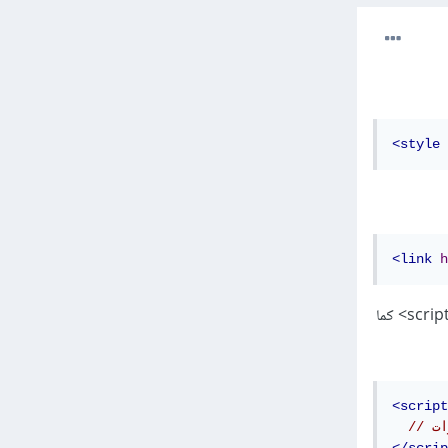
<style
<link
h
نفس الأمر بالنسبة للجافاسكربت، يمكنك تضمين شيفرة JavaScript في أي مكان داخل المستند داخل عنصر <script> كما
<script