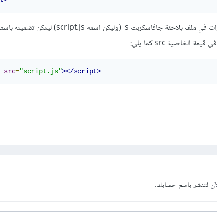
t>
أو عن طريق وضع هاته الشيفرات في ملف بلاحقة جافاسكربت js (وليكن اسمه
src
=
"script.js"
></script>
آن
لتنشر باسم حسابك.