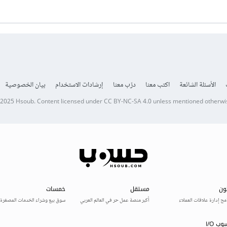
الأسئلة الشائعة
اكتب معنا
درّب معنا
إرشادات الاستخدام
بيان الخصوصية
 2025
Hsoub
.
Content licensed under
CC BY-NC-SA 4.0
unless mentioned otherwi