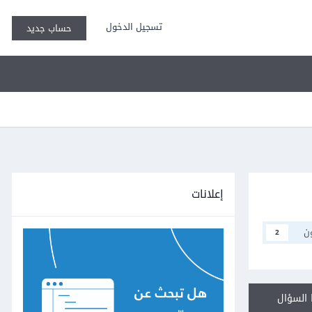
تسجيل الدخول
حساب جديد
إعلانات
ن
2
السؤال