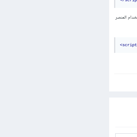
</scrip
 script.js) ليمكن تضمينه باستخدام العنصر
<script