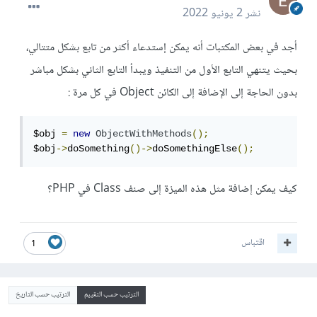
نشر
2 يونيو 2022
أجد في بعض المكتبات أنه يمكن إستدعاء أكثر من تابع بشكل متتالي،
بحيث يتنهي التابع الأول من التنفيذ ويبدأ التابع الثاني بشكل مباشر
بدون الحاجة إلى الإضافة إلى الكائن Object في كل مرة :
$obj 
=
new
ObjectWithMethods
();
$obj
->
doSomething
()->
doSomethingElse
();
كيف يمكن إضافة مثل هذه الميزة إلى صنف Class في PHP؟
اقتباس
1
الترتيب حسب التقييم
الترتيب حسب التاريخ