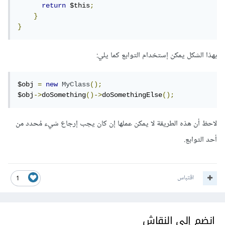
return
 $this
;
}
}
بهذا الشكل يمكن إستخدام التوابع كما يلي:
$obj 
=
new
MyClass
();
$obj
->
doSomething
()->
doSomethingElse
();
لاحظ أن هذه الطريقة لا يمكن عملها إن كان يجب إرجاع شيء مُحدد من
أحد التوابع.
اقتباس
1
انضم إلى النقاش