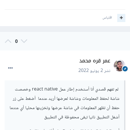
الوصول إليها من اي صفحة من الموقع حتى وإن اغلق المستخدم
الصفحة ومدى الحياة، ويمكنك الوصول إليها من خلال الكود :
اقتباس
JSON
.
parse
(
localStorage
.
getItem
(
"userData"
)
0
)
وقمنا بعمل ال :
عمر قره محمد
نشر
2 يونيو 2022
JSON
.
parse
()
لم تفهم قصدي أنا أستخدم إطار عمل react native وخصصت
لأننا قمنا بعمل stringify عند إضافة العنصر وكما ذكرت
شاشة لحفظ المعلومات وشاشة لعرضها أريد عندما أضغط على زر
ليست ضرورية إذا كانت البيانات المستخدمة هي string أو
حفظ أن تظهر المعلومات في شاشة عرضها وتخزينها محليا أي عندما
number.
أشغل التطبيق ثانيا تبقى محفوظة في التطبيق
بعد قول هذا يجب ان تعلم ان بيانات ال localStorage لن تحذف