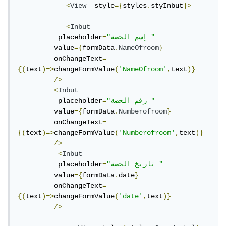
<
View
  style
={
styles
.
styInbut
}>
<
Inbut
"إسم الحصة "
=
          placeholder
         value
={
formData
.
NameOfroom
}
         onChangeText
=
{(
text
)=>
changeFormValue
(
'NameOfroom'
,
text
)}
/>
<
Inbut
"رقم الحصة "
=
          placeholder
         value
={
formData
.
Numberofroom
}
         onChangeText
=
{(
text
)=>
changeFormValue
(
'Numberofroom'
,
text
)}
/>
<
Inbut
"تاريخ الحصة "
=
          placeholder
         value
={
formData
.
date
}
         onChangeText
=
{(
text
)=>
changeFormValue
(
'date'
,
text
)}
/>