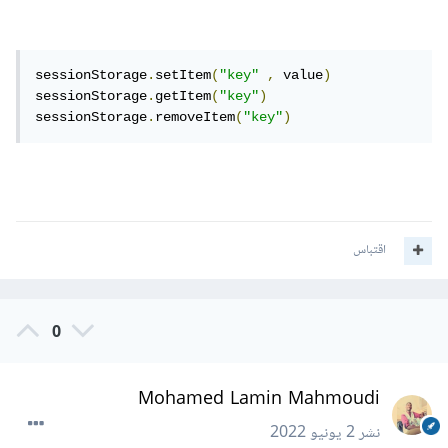
sessionStorage
.
setItem
(
"key"
,
 value
)
sessionStorage
.
getItem
(
"key"
)
sessionStorage
.
removeItem
(
"key"
)
اقتباس
0
Mohamed Lamin Mahmoudi
نشر
2 يونيو 2022