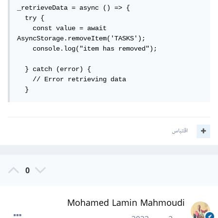
_retrieveData = async () => {

  try {

    const value = await 
AsyncStorage.removeItem('TASKS');

    console.log("item has removed");

  } catch (error) {

    // Error retrieving data

  } 
اقتباس
0
Mohamed Lamin Mahmoudi