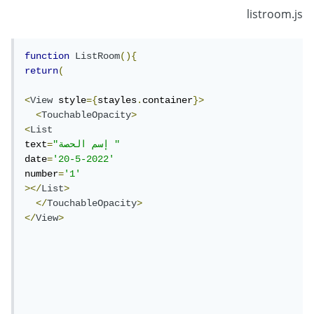
listroom.js
function
ListRoom
(){
return
(
<
View
 style
={
stayles
.
container
}>
<
TouchableOpacity
>
<
List
"إسم الحصة "
=
text
date
=
'20-5-2022'
number
=
'1'
></
List
>
</
TouchableOpacity
>
</
View
>