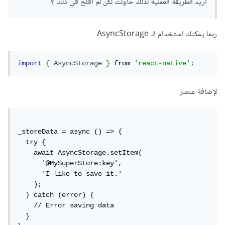
أريد الطريقة العملية لذلك حاولت لكن لم أفلح في ذلك ؟
ابدا مالم تقم انت بحذفها او قام المتستخدم بحذف بيانات المتصفح،
وتستطيع حذف البيانات التي أدخلناها باستخدام الكود :
ربما يمكنك استخدام الـ AsyncStorage
localStorage
.
removeItem
(
"userData"
)
import
{
AsyncStorage
}
 from 
'react-native'
;
هنالك طريقة اخرى كذلك لتخزين البيانات على المتصفح وهي
لإضافة عنصر
باستخدام ال sessionStorage وهي تختلف عن
ال localStorage بأنه يكون لديك وصول للبيانات عند عمل اعادة
تحميل والتنقل بين الصفحات ولكن البيانات المخزنة فيها تحذف
_storeData = async () => {

  try {

بمجرد إغلاق الصفحة.
    await AsyncStorage.setItem(

      '@MySuperStore:key',

ونستخدمها بنفس طريقة ال localStorage :
      'I like to save it.'

    );

  } catch (error) {

    // Error saving data

  }
