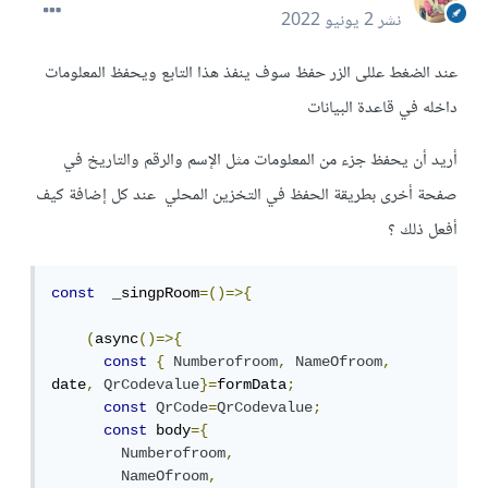
نشر
2 يونيو 2022
عند الضغط عللى الزر حفظ سوف ينفذ هذا التابع ويحفظ المعلومات
داخله في قاعدة البيانات
أريد أن يحفظ جزء من المعلومات مثل الإسم والرقم والتاريخ في
صفحة أخرى بطريقة الحفظ في التخزين المحلي عند كل إضافة كيف
أفعل ذلك ؟
const
  _singpRoom
=()=>{
(
async
()=>{
const
{
Numberofroom
,
NameOfroom
,
date
,
QrCodevalue
}=
formData
;
const
QrCode
=
QrCodevalue
;
const
 body
={
Numberofroom
,
NameOfroom
,