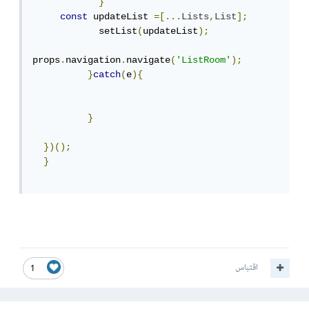
}
const
 updateList 
=[...
Lists
,
List
];
            setList
(
updateList
);
props
.
navigation
.
navigate
(
'ListRoom'
);
}
catch
(
e
){
}
})();
}
اقتباس
1