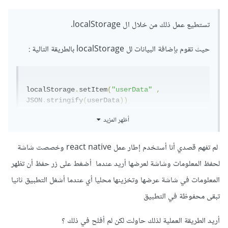
تستطيع عمل ذلك من خلال ال localStorage.
حيث تقوم بإضافة البيانات لل localStorage بالطريقة التالية :
localStorage
.
setItem
(
"userData"
,
JSON
.
stringify
(
userData
))
أظهر المزيد
ونقوم بعمل ال :
لم تفهم قصدي أنا أستخدم إطار عمل react native وخصصت شاشة
لحفظ المعلومات وشاشة لعرضها أريد عندما أضغط على زر حفظ أن تظهر
JSON
.
stringify
(
userData
)
المعلومات في شاشة عرضها وتخزينها محليا أي عندما أشغل التطبيق ثانيا
إذا كانت البيانات ليست string أو number لكن إذا
تبقى محفوظة في التطبيق
كانت string فليس هنالك داع لإضافة هذه العملية.
أريد الطريقة العملية لذلك حاولت لكن لم أفلح في ذلك ؟
هذه البيانات التي خزنتها باستخدام ال localStorage بإمكانك