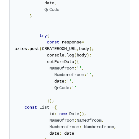
            date
,
QrCode
}
try
{
const
 response
=
axios
.
post
(
CREATEROOM_URL
,
body
);
             console
.
log
(
body
);
             setFormData
({
NameOfroom
:
''
,
Numberofroom
:
''
,
                date
:
''
,
QrCode
:
''
});
const
List
={
              id
:
new
Date
(),
NameOfroom
:
NameOfroom
,
Numberofroom
:
Numberofroom
,
              date
:
 date
