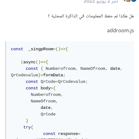
نشر
2 يونيو 2022
هل هكذا تم حفظ المعلومات في الذاكرة المحلية ؟
addroom.js
const
  _singpRoom
=()=>{
(
async
()=>{
const
{
Numberofroom
,
NameOfroom
,
 date
,
QrCodevalue
}=
formData
;
const
QrCode
=
QrCodevalue
;
const
 body
={
Numberofroom
,
NameOfroom
,
            date
,
QrCode
}
try
{
const
 response
=