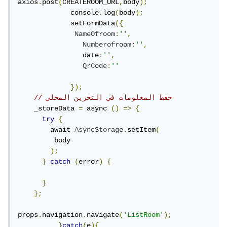
axios
.
post
(
CREATEROOM_URL
,
body
);
             console
.
log
(
body
);
             setFormData
({
NameOfroom
:
''
,
Numberofroom
:
''
,
                date
:
''
,
QrCode
:
''
});
// حفظ المعلومات في التخزين المحلي 
    _storeData 
=
 async 
()
=>
{
try
{
        await 
AsyncStorage
.
setItem
(
         body

);
}
catch
(
error
)
{
}
};
props
.
navigation
.
navigate
(
'ListRoom'
);
}
catch
(
e
){