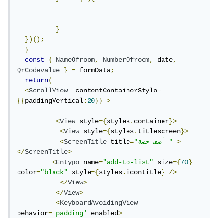
}
})();
}
const
{
NameOfroom
,
NumberOfroom
,
 date
,
QrCodevalue
}
=
 formData
;
return
(
<
ScrollView
  contentContainerStyle
=
{{
paddingVertical
:
20
}}
>
<
View
 style
={
styles
.
container
}>
<
View
 style
={
styles
.
titlescreen
}>
>
"أضف حصة "
=
 title
ScreenTitle
<
</
ScreenTitle
>
<
Entypo
 name
=
"add-to-list"
 size
={
70
}
color
=
"black"
 style
={
styles
.
icontitle
}
/>
</
View
>
</
View
>
<
KeyboardAvoidingView
behavior
=
'padding'
 enabled
>