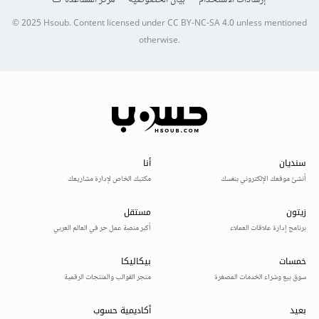
© 2025
Hsoub
.
Content licensed under
CC BY-NC-SA 4.0
unless mentioned
otherwise.