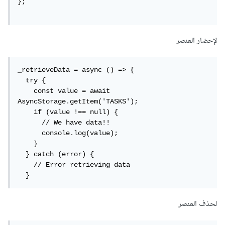
sessionStorage
.
setItem
(
"key"
,
 value
)
};

sessionStorage
.
getItem
(
"key"
)
sessionStorage
.
removeItem
(
"key"
)
لإحضار العنصر
_retrieveData = async () => {

  try {

    const value = await 
AsyncStorage.getItem('TASKS');

    if (value !== null) {

      // We have data!!

      console.log(value);

    }

  } catch (error) {

    // Error retrieving data

  }
لحذف العنصر