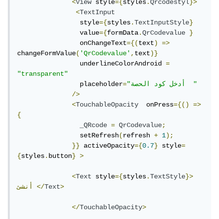
<
View
 style
={
styles
.
Qrcodestyl
}>
<
TextInput
                style
={
styles
.
TextInputStyle
}
                value
={
formData
.
QrCodevalue
}
                onChangeText
={(
text
)
=>
changeFormValue
(
'QrCodevalue'
,
text
)}
                underlineColorAndroid 
=
"transparent"
"أدخل كود الحصة  "
=
                placeholder
/>
<
TouchableOpacity
  onPress
={()
=>
{
_QRcode
=
QrCodevalue
;
                setRefresh
(
refresh 
+
1
);
}}
 activeOpacity
={
0.7
}
 style
=
{
styles
.
button
}
>
<
Text
 style
={
styles
.
TextStyle
}>
>
Text
</
أنشئ
</
TouchableOpacity
>