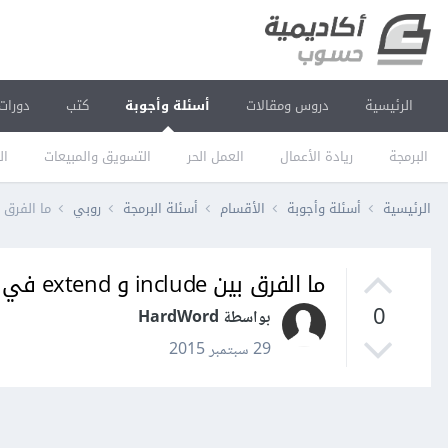
الرئيسية
دروس ومقالات
أسئلة وأجوبة
كتب
دورات
البرمجة
ريادة الأعمال
العمل الحر
التسويق والمبيعات
ال
الرئيسية
أسئلة وأجوبة
الأقسام
أسئلة البرمجة
روبي
ما الفرق بين include و extend
ما الفرق بين include و extend في الروبي ؟
0
بواسطة HardWord
29 سبتمبر 2015