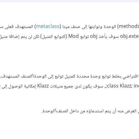
metaclass
) المستهدف فعلى سب
إذا قمت باستدعاء obj.extend(Mod) سوف يأخذ obj توابع Mod (كتوابع المثيل) لكن لن يتم إضا
قوم بشكل افتراضي بخلط توابع وحدة محددة كمثيل توابع إلى الوحدة\الصنف المستهدف،