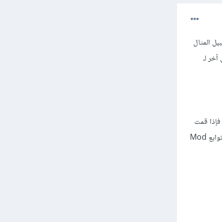
يل المثال
فة مثيل آخر لـ
 فإذا قمت
باستدعاء class Klazz; include Mod; end;, سوف يكون لدى جميع مثيلات Klazz إمكانية الوصول إلى توابع Mod