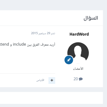
السؤال
HardWord
نشر
29 سبتمبر 2015
أريد معرف الفرق بين include و extend لأنني أجد أن لهما نفس الوظيفة فهل هنالك فرق بينهم ؟ أم أنهما نفس الشيء ؟
الأعضاء
20
اقتباس