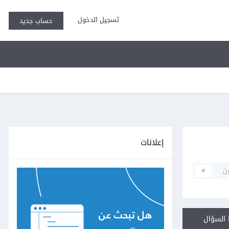
تسجيل الدخول
حساب جديد
إعلانات
ن
0
السؤال