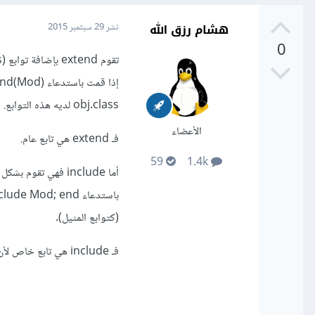
هشام رزق الله
نشر
29 سبتمبر 2015
0
تقوم extend بإضافة توابع (methods) الوحدة وثوابتها إلى صنف ميتا (
obj.class لديه هذه التوابع.
الأعضاء
فـ extend هي تابع عام.
59
1.4k
أما include فهي ت
(كتوابع المثيل).
فـ include هي تابع خاص لأن الغرض منه أن يتم استدعاؤه من داخل الصنف\الوحدة.