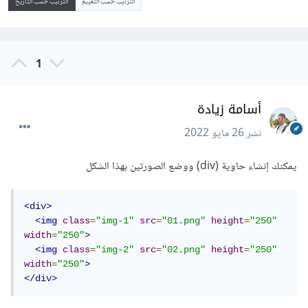
الترتيب حسب التقييم
الترتيب حسب التاريخ
1
أسامة زيادة
نشر
26 مايو 2022
يمكنك إنشاء حاوية (div) ووضع الصورتين بهذا الشكل
<div>
<img
class
=
"img-1"
src
=
"01.png"
height
=
"250"
width
=
"250"
>
<img
class
=
"img-2"
src
=
"02.png"
height
=
"250"
width
=
"250"
>
</div>