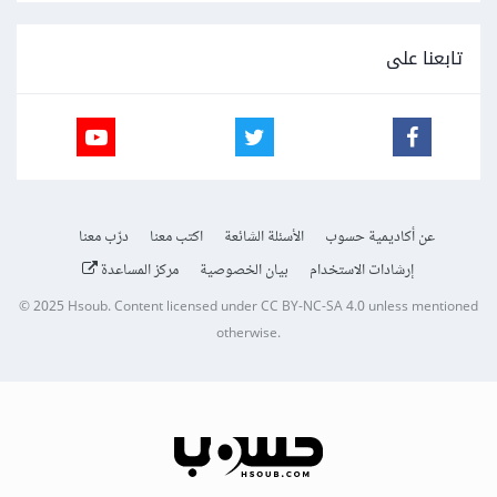
تابعنا على
عن أكاديمية حسوب
الأسئلة الشائعة
اكتب معنا
درّب معنا
إرشادات الاستخدام
بيان الخصوصية
مركز المساعدة
© 2025
Hsoub
.
Content licensed under
CC BY-NC-SA 4.0
unless mentioned
otherwise.