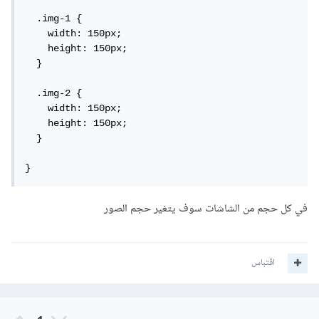
  .img-1 {

    width: 150px;

    height: 150px;

  }

  .img-2 {

    width: 150px;

    height: 150px;

  }

}
في كل حجم من الشاشات سوف يتغير حجم الصور
اقتباس