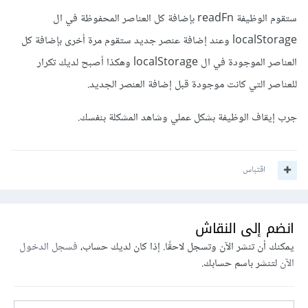
// نقوم بتفريغ القائمة
ستقوم الوظيفة readFn بإضافة كل العناصر المحفوظة في ال
  outputList
.
innerHTML 
=
""
;
//   ثم نقوم بإضافة كل العناصر 
localStorage وعند إضافة عنصر جديد ستقوم مرة أخرى بإضافة كل
الموجودة بالمصفوفة لتجنب التكرار
العناصر الموجودة في ال localStorage وهكذا أصبح لديك تكرار
  let arrayOfTasks 
=
JSON
.
parse
(
window
.
localStorage
.
getItem
للعناصر التي كانت موجودة قبل إضافة العنصر الجديد.
(
"array"
));
  arrayOfTasks
.
forEach
((
task
)
=>
{
جرب إيقاف الوظيفة بشكل عملي وشاهد المشكلة بنفسك.
    let li 
=
document
.
createElement
(
"li"
);
    let span 
=
document
.
createElement
(
"span"
);
اقتباس
span
.
appendChild
(
document
.
createTextNo
de
(
"delete"
));
انضم إلى النقاش
li
.
appendChild
(
document
.
createTextNode
يمكنك أن تنشر الآن وتسجل لاحقًا. إذا كان لديك حساب،
فسجل الدخول
(
task
.
title
));
الآن
لتنشر باسم حسابك.
    li
.
appendChild
(
span
);
    outputList
.
appendChild
(
li
);
});
}