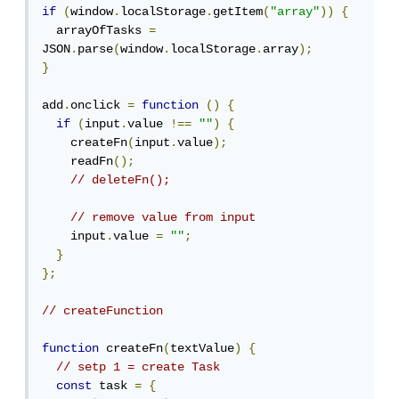
if
(
window
.
localStorage
.
getItem
(
"array"
))
{
  arrayOfTasks 
=
JSON
.
parse
(
window
.
localStorage
.
array
);
}
add
.
onclick 
=
function
()
{
if
(
input
.
value 
!==
""
)
{
    createFn
(
input
.
value
);
    readFn
();
// deleteFn();
// remove value from input
    input
.
value 
=
""
;
}
};
// createFunction
function
 createFn
(
textValue
)
{
// setp 1 = create Task
const
 task 
=
{