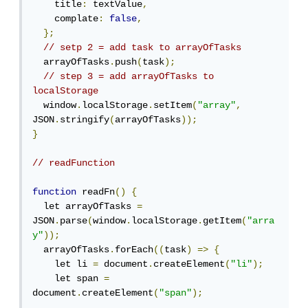
    title
:
 textValue
,
    complate
:
false
,
};
// setp 2 = add task to arrayOfTasks
  arrayOfTasks
.
push
(
task
);
// step 3 = add arrayOfTasks to 
localStorage
  window
.
localStorage
.
setItem
(
"array"
,
JSON
.
stringify
(
arrayOfTasks
));
}
// readFunction
function
 readFn
()
{
  let arrayOfTasks 
=
JSON
.
parse
(
window
.
localStorage
.
getItem
(
"arra
y"
));
  arrayOfTasks
.
forEach
((
task
)
=>
{
    let li 
=
 document
.
createElement
(
"li"
);
    let span 
=
document
.
createElement
(
"span"
);