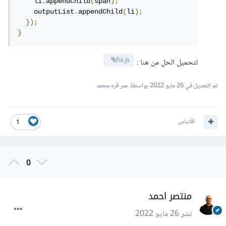
    li
.
appendChild
(
span
);
    outputList
.
appendChild
(
li
);
});
}
fix.js
لتحميل الحل من هنا :
تم التعديل في
26 مايو 2022
بواسطة عمر قره محمد
اقتباس
1
0
منتصر احمد
نشر
26 مايو 2022