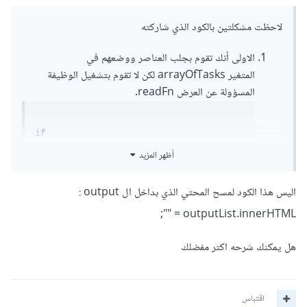
لاحظت مشكلتين بالكود الذي شاركته
الاولى أنك تقوم بجلب العناصر ووضعهم في
المتغير arrayOfTasks لكن لا تقوم بتشغيل الوظيفة
المسؤولة عن العرض readFn.
if
(
window
.
localStorage
.
getItem
(
"array"
))
أظهر المزيد
{
  arrayOfTasks 
=
اليس هذا الكود لمسح المحتي الذي بداخل ال output :
JSON
.
parse
(
window
.
localStorage
.
array
);
}
outputList.innerHTML = "";
ولكن الصحيح ان يكون بالشكل التالي :
هل يمكنك شرحه اكتر مفضلك
اقتباس