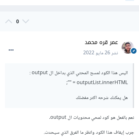
if
(
window
.
localStorage
.
getItem
(
"array"
))
{
0
  readFn
();
}
عمر قره محمد
نشر
26 مايو 2022
والمشكلة الثانية انك تقوم بإضافة كل العناصر الموجودة في
ال localStorage مرة ثاني عند كل اضافة لعنصر جديد
اليس هذا الكود لمسح المحتي الذي بداخل ال output :
بحيث يحدث تكرار للعناصر المضافة مسبقاً، والصحيح ان
outputList.innerHTML = "";
تمسح محتويات ال outputList قبل إضافة العناصر حتى
هل يمكنك شرحه اكتر مفضلك
لا يحدث هذا التكرار ويكون بالشكل التالي :
نعم بالفعل هو كود لمحي محتويات ال output.
جرب إيقاف هذا الكود وانظر ما الفرق الذي سيحدث.
function
 readFn
()
{