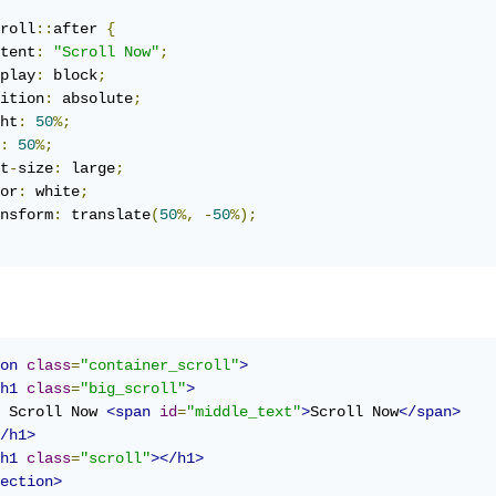
roll
::
after 
{
tent
:
"Scroll Now"
;
play
:
 block
;
ition
:
 absolute
;
ht
:
50
%;
:
50
%;
t
-
size
:
 large
;
or
:
 white
;
nsform
:
 translate
(
50
%,
-
50
%);
on
class
=
"container_scroll"
>
h1
class
=
"big_scroll"
>
 Scroll Now 
<span
id
=
"middle_text"
>
Scroll Now
</span>
/h1>
h1
class
=
"scroll"
></h1>
ection>