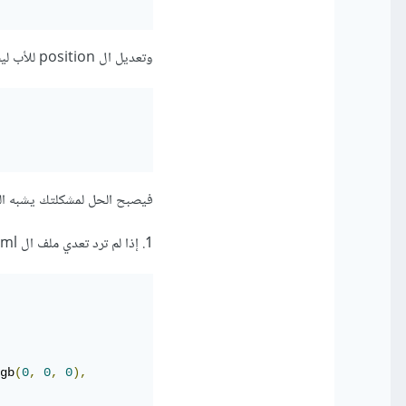
وتعديل ال position للأب ليصبح relative
فيصبح الحل لمشكلتك يشبه ال
1. إذا لم ترد تعدي ملف ال html واستخدمت الـ after
gb
(
0
,
0
,
0
),