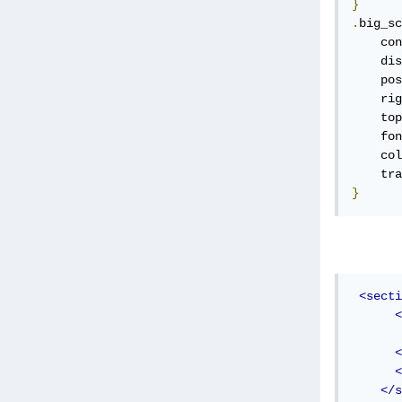
}
.
big_sc
    con
    dis
    pos
    rig
    top
    fon
    col
    tra
}
<secti
<
       
<
<
</s