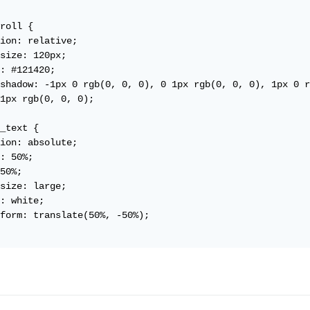
roll {

ion: relative;

size: 120px;

: #121420;

shadow: -1px 0 rgb(0, 0, 0), 0 1px rgb(0, 0, 0), 1px 0 r
1px rgb(0, 0, 0);

_text {

ion: absolute;

: 50%;

50%;

size: large;

: white;

form: translate(50%, -50%);
