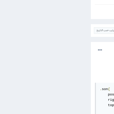
ترتيب حسب التاريخ
.
son
{
    pos
    rig
    top