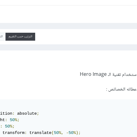
الترتيب حسب التقييم
ال
تقنية الـ Hero Image
اعطائه الخصائص :
ition
:
 absolute
;
ht
:
50
%;
:
50
%;
	transform
:
 translate
(
50
%,
-
50
%);