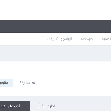
تصميم
DevOps
البرامج والتطبيقات
متابعو
مشاركة
اطرح سؤالًا
أجب على هذا 