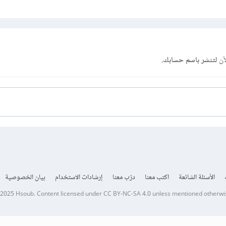
آن
لتنشر باسم حسابك.
الأسئلة الشائعة
اكتب معنا
درّب معنا
إرشادات الاستخدام
بيان الخصوصية
 2025
Hsoub
.
Content licensed under
CC BY-NC-SA 4.0
unless mentioned otherwi