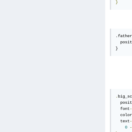
}
.father
  posit
}
.
big_sc
  posit
  font
-
  color
  text
-
0
-