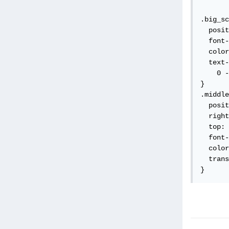
.big_sc
  posit
  font-
  color
  text-
    0 -
}

.middle
  posit
  right
  top: 
  font-
  color
  trans
}