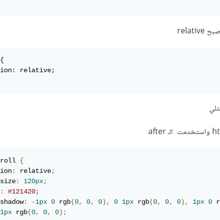
{

ion: relative;

تلي
roll 
{
ion
:
 relative
;
size
:
120px
;
:
#121420;
shadow
:
-
1px
0
 rgb
(
0
,
0
,
0
),
0
1px
 rgb
(
0
,
0
,
0
),
1px
0
 r
1px
 rgb
(
0
,
0
,
0
);