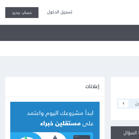
تسجيل الدخول
حساب جديد
إعلانات
ن
1
السؤال