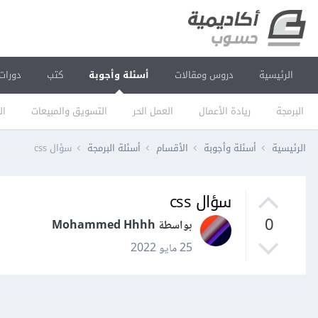
الرئيسية
دروس ومقالات
أسئلة وأجوبة
كتب
دورات
البرمجة
ريادة الأعمال
العمل الحر
التسويق والمبيعات
ال
الرئيسية
أسئلة وأجوبة
الأقسام
أسئلة البرمجة
سؤال css
سؤال css
0
بواسطة Mohammed Hhhh
25 مايو 2022