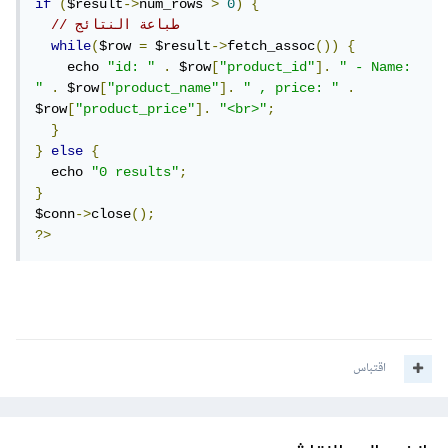
if
(
$result
->
num_rows 
>
0
)
{
// طباعة النتائج
while
(
$row 
=
 $result
->
fetch_assoc
())
{
    echo 
"id: "
.
 $row
[
"product_id"
].
" - Name: 
"
.
 $row
[
"product_name"
].
" , price: "
.
$row
[
"product_price"
].
"<br>"
;
}
}
else
{
  echo 
"0 results"
;
}
$conn
->
close
();
?>
اقتباس