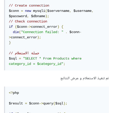
// Create connection
$conn 
=
new
 mysqli
(
$servername
,
 $username
,
$password
,
 $dbname
);
// Check connection
if
(
$conn
->
connect_error
)
{
die
(
"Connection failed: "
.
 $conn
-
>
connect_error
);
}
// جملة الاستعلام
$sql 
=
"SELECT * From Products where 
category_id = $category_id"
;
ثم تنفيذ الاستعلام و عرض النتائج
<?
php

$result 
=
 $conn
->
query
(
$sql
);