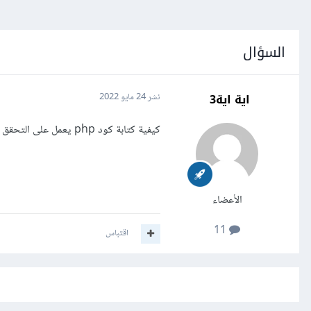
السؤال
اية اية3
نشر
24 مايو 2022
كيفية كتابة كود php يعمل على التحقق من ان رقم الهاتف المدخل يجب أن يبدأ بـ (059)
الأعضاء
11
اقتباس