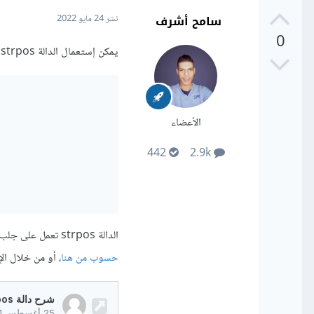
سامح أشرف
نشر
24 مايو 2022
0
يمكن إستعمال الدالة strpos كذلك بالشكل التالي:
الأعضاء
442
2.9k
الدالة strpos تعمل على جلب موضع نص معين ضمن نص آخر، يمكنك الإطلاع على
حسوب من هنا
، أو من خلال الإ