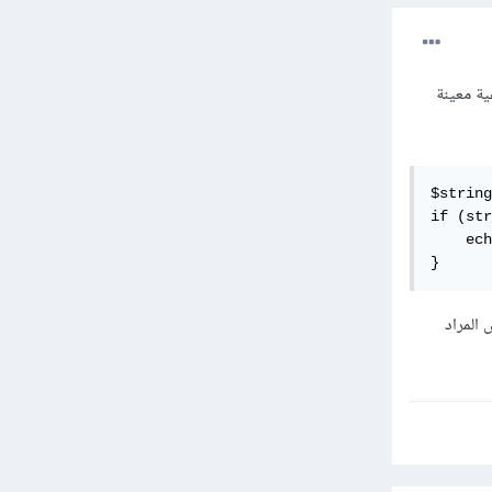
لة فرعية معينة
باً بك في إكاديمية حسوب';
حباً')) {
ذا النص يبدأ بكلمة مرحباً";
}
 المراد