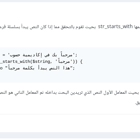
هناك دالة جديدة في PHP اسمها str_starts_with بحيث تقوم بالتحقق مما إذا كان النص يبدأ بسلس
$string = 'مرح

if (str_starts_with($string, 'مر

    echo "ه

 بحيث المعامل الأول النص الذي تريدين البحث بداخله ثم المعامل الثاني هو النص
بق.