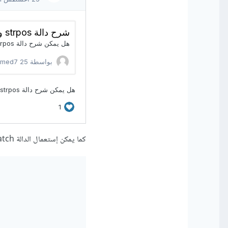
كما يمكن إستعمال الدالة preg_match وإستخدام