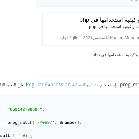
التعابير النمطية Regular Expression
على النحو التا
 
=
"05914370969 "
;
 
=
 preg_match
(
'/^059/'
,
 $number
);
sult 
!==
0
)
{