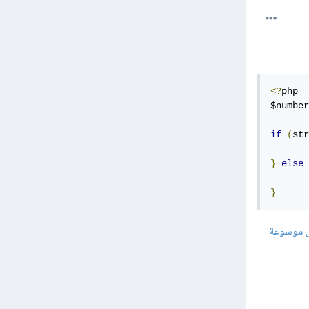
<?
php

$number
if
(
str
}
else
}
ل موسوعة