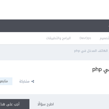
تصميم
DevOps
البرامج والتطبيقات
الهاتف المدخل في php
php
متابعو
مشاركة
اطرح سؤالًا
أجب على هذا 