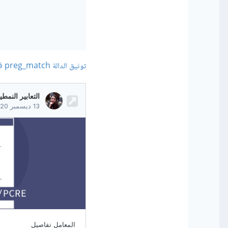
توثيق الدالة preg_match في موسوعة حسوب