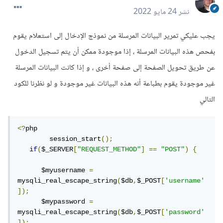
نشر
24 مايو 2022
يجب عليكي تمرير البيانات المرسلة من نموذج الإدخال إلى استعلام يقوم
بفحص هذه البيانات المرسلة ، إذا موجودة ممكن أن يتم تسجيل الدخول
عن طريق تحويل الصفحة إلى صفحة أخرى ، و إذا كانت البيانات المرسلة
غير موجودة يقوم بطباعة أنه هذه البيانات غير موجودة و لو نظرنا للكود
التالي
<?
php 

	session_start
();
if
(
$_SERVER
[
"REQUEST_METHOD"
]
==
"POST"
)
{
      $myusername 
=
mysqli_real_escape_string
(
$db
,
$_POST
[
'username'
]);
      $mypassword 
=
mysqli_real_escape_string
(
$db
,
$_POST
[
'password'
]);