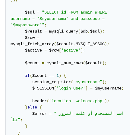
      $sql 
=
"SELECT id FROM admin WHERE 
username = '$myusername' and passcode = 
'$mypassword'"
;
      $result 
=
 mysqli_query
(
$db
,
$sql
);
      $row 
=
mysqli_fetch_array
(
$result
,
MYSQLI_ASSOC
);
      $active 
=
 $row
[
'active'
];
      $count 
=
 mysqli_num_rows
(
$result
);
if
(
$count 
==
1
)
{
         session_register
(
"myusername"
);
         $_SESSION
[
'login_user'
]
=
 $myusername
;
         header
(
"location: welcome.php"
);
}
else
{
"اسم المستخدم أو كلمة المرور 
=
         $error 
;
خطأ"
}
}