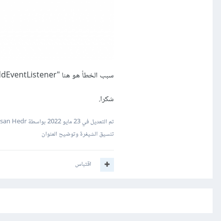
سبب الخطأ هو هنا "iconsBtn[i].addEventListener" و لكن لم أعرف ماهو بالضبط
شكرا.
تم التعديل في
23 مايو 2022
بواسطة Hassan Hedr
تنسيق الشيفرة وتوضيح العنوان
اقتباس