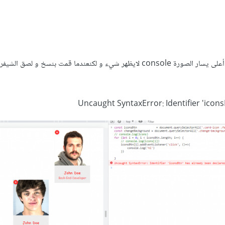
المشكلة عندما أقوم بالضغط على الزر في أعلى يسار الصورة console لايظهر شيء و لكنعندما قمت بنسخ و
Uncaught SyntaxError: Identifier 'icon