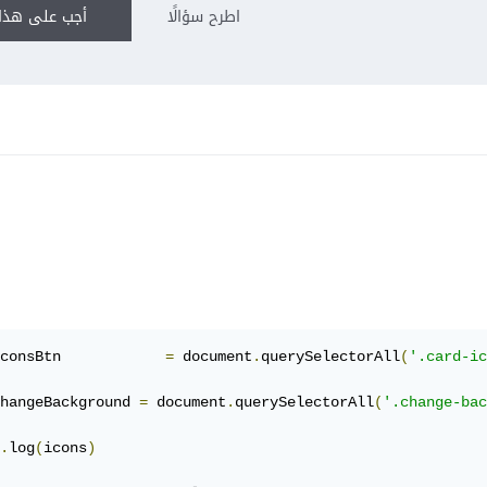
اطرح سؤالًا
أجب على هذا 
consBtn            
=
 document
.
querySelectorAll
(
'.card-ic
hangeBackground 
=
 document
.
querySelectorAll
(
'.change-bac
.
log
(
icons
)