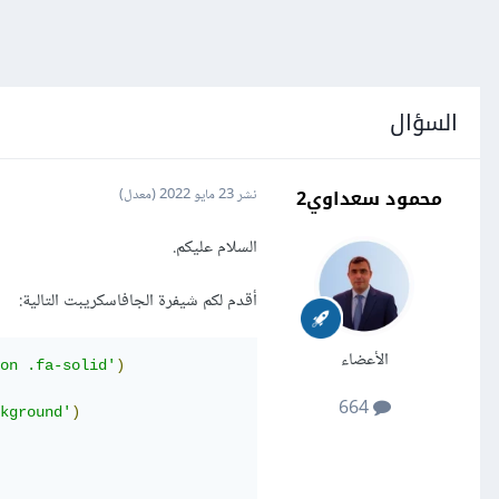
السؤال
محمود سعداوي2
نشر
23 مايو 2022
(معدل)
السلام عليكم.
أقدم لكم شيفرة الجافاسكريبت التالية:
الأعضاء
on .fa-solid'
)
664
kground'
)