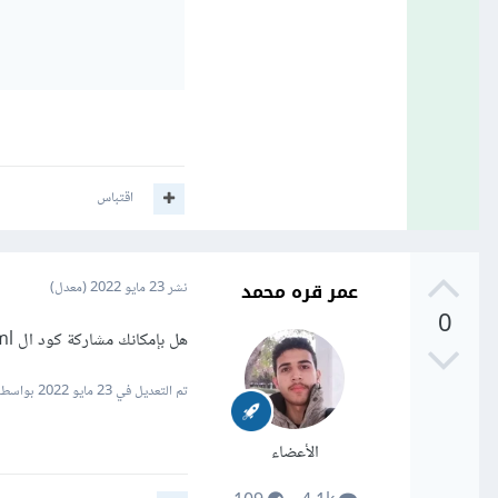
اقتباس
عمر قره محمد
نشر
23 مايو 2022
(معدل)
0
هل بإمكانك مشاركة كود ال html اخي محمود حتى استيع فهم المشكلة بشكل افضل وكذلك شارك ملف ال js الكامل
تم التعديل في
23 مايو 2022
بواسطة 
الأعضاء