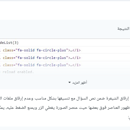
النتيجة
أظهر المزيد
 إرفاق الشيفرة ضمن نص السؤال مع تنسيقها بشكل مناسب وعدم إرفاق ملفات ال
ظهور العناصر فوق بعضها حيث عنصر الصورة يغطي الزر ويمنع الضغط عليه، يم
-
container
{
:
eight
:
90vh
;
isplay
:
 flex
;