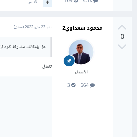
109
4.1k
اقتباس
محمود سعداوي2
نشر
23 مايو 2022
(معدل)
0
هل بإمكانك مشاركة كود ال html اخي محمود حتى استيع فهم المشكلة بشكل ا
تفضل
الأعضاء
3
664