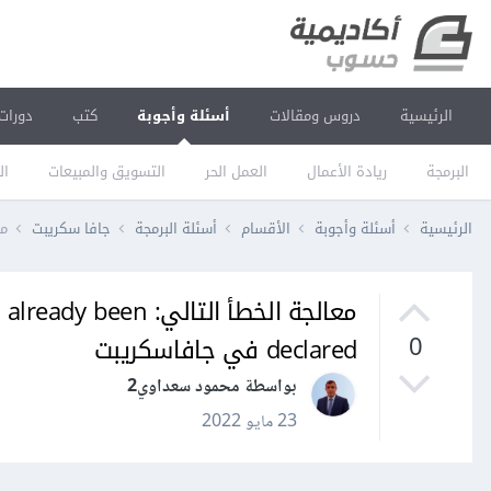
الرئيسية
دروس ومقالات
أسئلة وأجوبة
كتب
دورات
البرمجة
ريادة الأعمال
العمل الحر
التسويق والمبيعات
ال
الرئيسية
أسئلة وأجوبة
الأقسام
أسئلة البرمجة
جافا سكريبت
معالجة 
معالجة الخطأ التالي
declared في جافاسكريبت
0
بواسطة محمود سعداوي2
23 مايو 2022