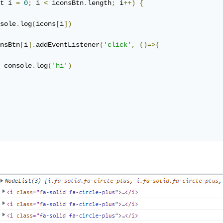
t i 
=
0
;
 i 
<
 iconsBtn
.
length
;
 i
++)
{
sole
.
log
(
icons
[
i
])
nsBtn
[
i
].
addEventListener
(
'click'
,
()=>{
 console
.
log
(
'hi'
)