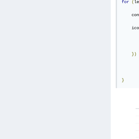
for
(
le
    con
    ico
       
})
}