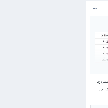
مشروع،
كن حل
.
team
    h
    d