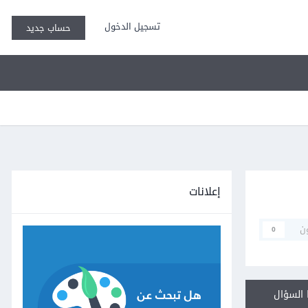
تسجيل الدخول
حساب جديد
إعلانات
ن
0
السؤال