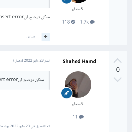
الأعضاء
ممكن توضح الinsert error بحيث تضع الخطأ كاملًا؟
118
1.7k
اقتباس
Shahed Hamd
نشر
23 مايو 2022
(معدل)
0
ممكن توضح الinsert error بحيث تضع الخطأ كاملًا؟
الأعضاء
11
تم التعديل في
23 مايو 2022
بواسطة na