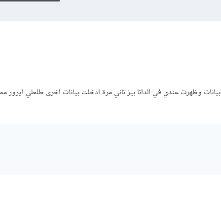
بيانات وظهرت عندي في الداتا بيز تاني مرة ادخلت بيانات اخرى طلعلي ايرور م