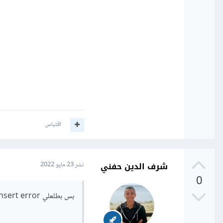
اقتباس
شرف الدين حفني
نشر
23 مايو 2022
0
بس بطلعلي insert error