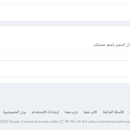
آن
لتنشر باسم حسابك.
الأسئلة الشائعة
اكتب معنا
درّب معنا
إرشادات الاستخدام
بيان الخصوصية
 2025
Hsoub
.
Content licensed under
CC BY-NC-SA 4.0
unless mentioned otherwi