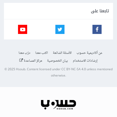
تابعنا على
عن أكاديمية حسوب
الأسئلة الشائعة
اكتب معنا
درّب معنا
إرشادات الاستخدام
بيان الخصوصية
مركز المساعدة
© 2025
Hsoub
.
Content licensed under
CC BY-NC-SA 4.0
unless mentioned
otherwise.