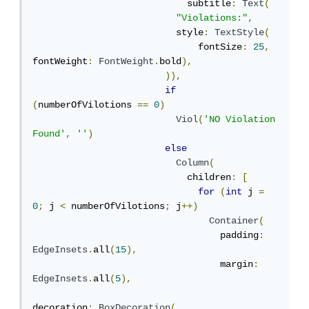
                            subtitle
:
Text
(
"Violations:"
,
                          style
:
TextStyle
(
                              fontSize
:
25
,
fontWeight
:
FontWeight
.
bold
),
)),
if
(
numberOfVilotions 
==
0
)
Viol
(
'NO Violation 
Found'
,
''
)
else
Column
(
                            children
:
[
for
(
int
 j 
=
0
;
 j 
<
 numberOfVilotions
;
 j
++)
Container
(
                                  padding
:
EdgeInsets
.
all
(
15
),
                                  margin
:
EdgeInsets
.
all
(
5
),
decoration
:
BoxDecoration
(