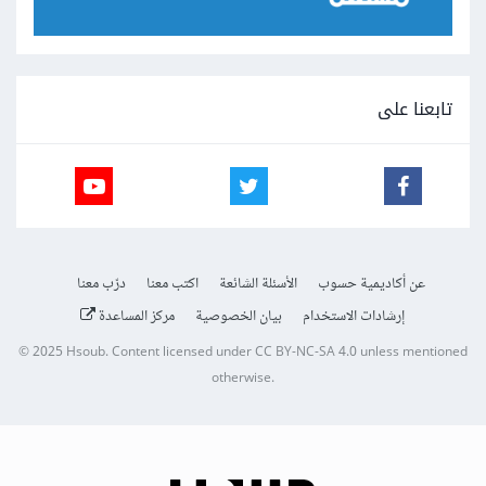
تابعنا على
عن أكاديمية حسوب
الأسئلة الشائعة
اكتب معنا
درّب معنا
إرشادات الاستخدام
بيان الخصوصية
مركز المساعدة
© 2025
Hsoub
.
Content licensed under
CC BY-NC-SA 4.0
unless mentioned
otherwise.