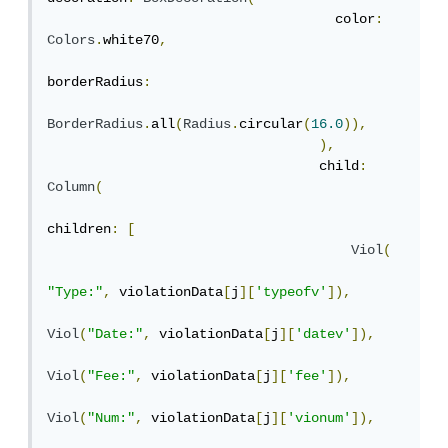
                                    color
:
Colors
.
white70
,
borderRadius
:
BorderRadius
.
all
(
Radius
.
circular
(
16.0
)),
),
                                  child
:
Column
(
children
:
[
Viol
(
"Type:"
,
 violationData
[
j
][
'typeofv'
]),
Viol
(
"Date:"
,
 violationData
[
j
][
'datev'
]),
Viol
(
"Fee:"
,
 violationData
[
j
][
'fee'
]),
Viol
(
"Num:"
,
 violationData
[
j
][
'vionum'
]),