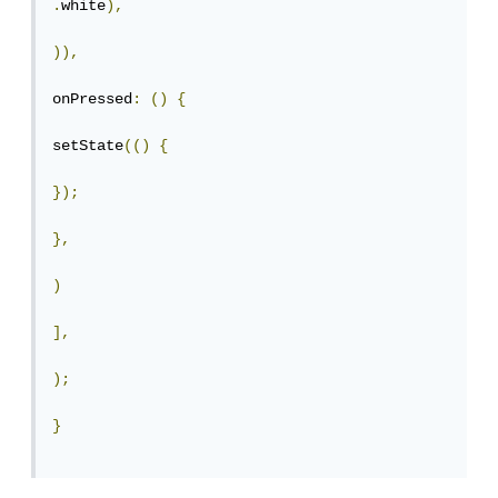
.
white
),
)),
onPressed
:
()
{
setState
(()
{
});
},
)
],
);
}