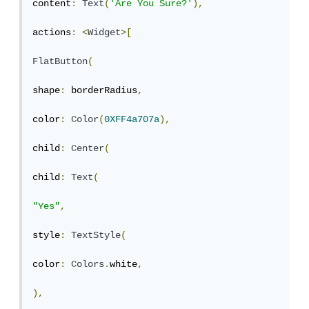
content
:
Text
(
'Are You Sure?'
),
actions
:
<
Widget
>[
FlatButton
(
shape
:
 borderRadius
,
color
:
Color
(
0XFF4a707a
),
child
:
Center
(
child
:
Text
(
"Yes"
,
style
:
TextStyle
(
color
:
Colors
.
white
,
),