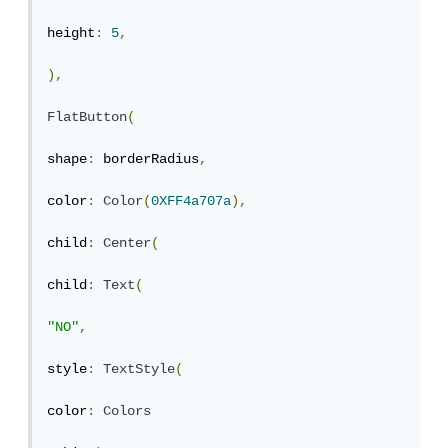
height
:
5
,
),
FlatButton
(
shape
:
 borderRadius
,
color
:
Color
(
0XFF4a707a
),
child
:
Center
(
child
:
Text
(
"NO"
,
style
:
TextStyle
(
color
:
Colors