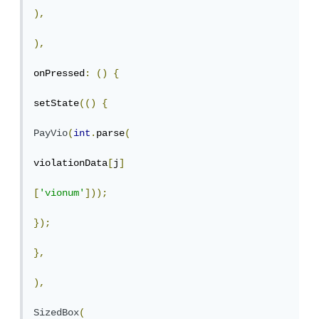
),
),
onPressed
:
()
{
setState
(()
{
PayVio
(
int
.
parse
(
violationData
[
j
]
[
'vionum'
]));
});
},
),
SizedBox
(