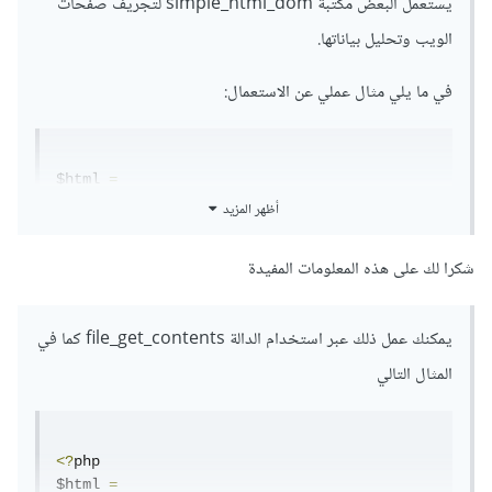
يستعمل البعض مكتبة simple_html_dom لتجريف صفحات
الويب وتحليل بياناتها.
في ما يلي مثال عملي عن الاستعمال:
$html 
=
file_get_html
(
'https://www.some_website.com
أظهر المزيد
/'
);
شكرا لك على هذه المعلومات المفيدة
$imgs 
=
 $html
->
find
(
'img'
);
$hrefs 
=
 $html
->
find
(
'a'
);
يمكنك عمل ذلك عبر استخدام الدالة file_get_contents كما في
توفر هاته المكتبة الوظيفة file_get_html. التي يمكن عن طريقها
المثال التالي
استعمال محددات الـ css العادية لجلب أي عنصر أو مجموعة
عناصر ضمن الصفحة.
<?
php

يرجى الاشارة ايضا الى ان هاته المكتبة قد لا تعمل بشكل صحيح ان
$html 
=