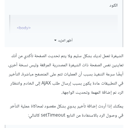
الكود
<body>
أظهر المزيد
<input
type
=
"text"
id
=
"txtVal"
>
<button
onclick
=
"
addLi
()
"
>
Add
</button>
الشيفرة تعمل لديك بشكل سليم ولا يتم تحديث الصفحة تأكدي من أنك
تعاينين نفس الصفحة ذات الشيفرة المصدرية المرفقة وليس نسخة أخرى،
<ul
id
=
"list"
>
<li>
1
</li>
أيضًا سرعة التنفيذ بسبب أن العمليات تتم على المتصفح مباشرة، التأخير
<li>
22
</li>
في التطبيقات عادة يكون بسبب إرسال طلب AJAX إلى الخادم وانتظار
<li>
50
</li>
</ul>
الرد ثم إضافة المهمة وتحديث الواجهة،
<script>
يمكنك إذا أردت إضافة تأخير يدوي بشكل مقصود لمحاكاة عملية التأخر
function
 addLi
()
في وصول الرد بالاستفادة من التابع setTimeout كالتالي:
{