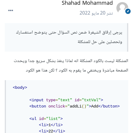
Shahad Mohammad
نشر
20 مايو 2022
يرجى إرفاق الشيفرة ضمن نص السؤال حتى يتوضح استفسارك
وتحصلين على حل للمشكلة
المشكلة ليست بالكود المشكلة انه لماذا ينفذ بشكل سريع جدا ويحدث
الصفحة مباشرة ويختفي ما يقوم به الكود ؟ لكن هذا هو الكود
<body>
<input
type
=
"text"
id
=
"txtVal"
>
<button
onclick
=
"
addLi
()
"
>
Add
</button>
<ul
id
=
"list"
>
<li>
1
</li>
<li>
22
</li>