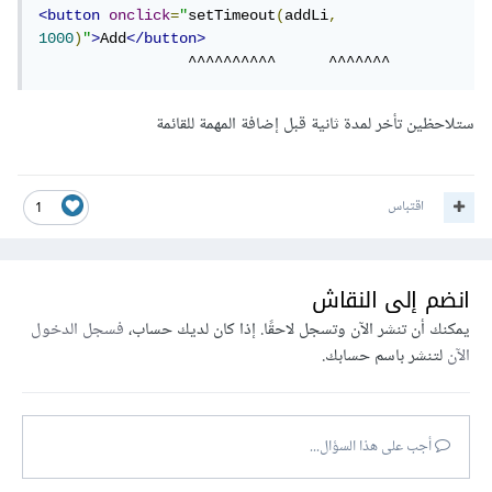
var
 txtVal 
=
<button
onclick
=
"
setTimeout
(
addLi
,
document
.
getElementById
(
'txtVal'
).
value
,
1000
)
"
>
Add
</button>
                    listNode 
=
                 ^^^^^^^^^^      ^^^^^^^
document
.
getElementById
(
'list'
),
                    liNode 
=
ستلاحظين تأخر لمدة ثانية قبل إضافة المهمة للقائمة
document
.
createElement
(
"LI"
),
                    txtNode 
=
document
.
createTextNode
(
txtVal
);
اقتباس
1
liNode
.
appendChild
(
txtNode
);
listNode
.
appendChild
(
liNode
);
انضم إلى النقاش
يمكنك أن تنشر الآن وتسجل لاحقًا. إذا كان لديك حساب،
فسجل الدخول
}
الآن
لتنشر باسم حسابك.
</script>
</body>
أجب على هذا السؤال...