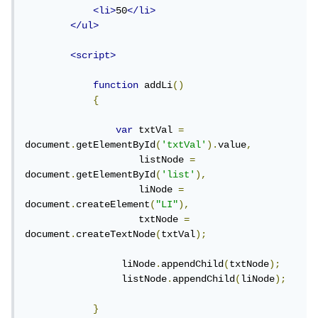
<li>
50
</li>
</ul>
<script>
function
 addLi
()
{
var
 txtVal 
=
document
.
getElementById
(
'txtVal'
).
value
,
                    listNode 
=
document
.
getElementById
(
'list'
),
                    liNode 
=
document
.
createElement
(
"LI"
),
                    txtNode 
=
document
.
createTextNode
(
txtVal
);
                 liNode
.
appendChild
(
txtNode
);
                 listNode
.
appendChild
(
liNode
);
}