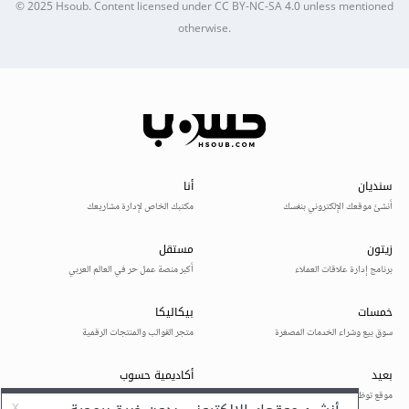
© 2025
Hsoub
.
Content licensed under
CC BY-NC-SA 4.0
unless mentioned
otherwise.