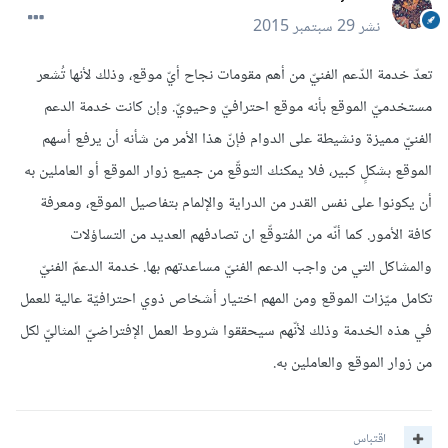
نشر
29 سبتمبر 2015
تعدّ خدمة الدّعم الفنيّ من أهم مقومات نجاح أيّ موقع، وذلك لأنها تُشعر
مستخدميّ الموقع بأنه موقع احترافيّ وحيويّ. وإن كانت خدمة الدعم
الفنيّ مميزة ونشيطة على الدوام فإنّ هذا الأمر من شأنه أن يرفع أسهم
الموقع بشكلٍ كبير، فلا يمكنك التوقّع من جميع زوار الموقع أو العاملين به
أن يكونوا على نفس القدر من الدراية والإلمام بتفاصيل الموقع، ومعرفة
كافة الأمور. كما أنّه من المُتوقّع ان تصادفهم العديد من التساؤلات
والمشاكل التي من واجب الدعم الفنيّ مساعدتهم بها. خدمة الدعمّ الفنيّ
تكامل ميّزات الموقع ومن المهم اختيار أشخاص ذوي احترافيّة عالية للعمل
في هذه الخدمة وذلك لأنّهم سيحققوا شروط العمل الإفتراضيّ المثاليّ لكل
من زوار الموقع والعاملين به.
اقتباس