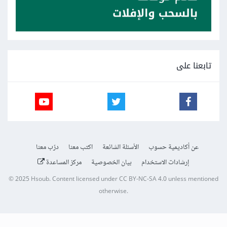
تابعنا على
عن أكاديمية حسوب
الأسئلة الشائعة
اكتب معنا
درّب معنا
إرشادات الاستخدام
بيان الخصوصية
مركز المساعدة
© 2025
Hsoub
.
Content licensed under
CC BY-NC-SA 4.0
unless mentioned
otherwise.