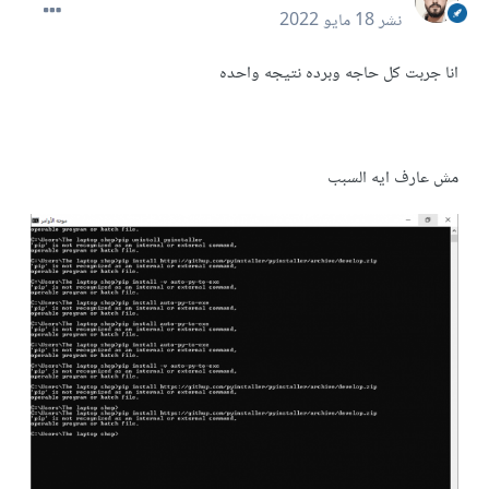
نشر
18 مايو 2022
انا جربت كل حاجه وبرده نتيجه واحده
مش عارف ايه السبب