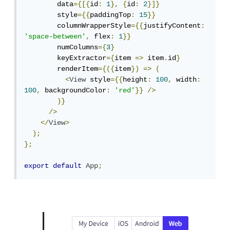
        data
={[{
id
:
1
},
{
id
:
2
}]}
        style
={{
paddingTop
:
15
}}
        columnWrapperStyle
={{
justifyContent
:
'space-between'
,
 flex
:
1
}}
        numColumns
={
3
}
        keyExtractor
={
item 
=>
 item
.
id
}
        renderItem
={({
item
})
=>
(
<
View
 style
={{
height
:
100
,
 width
:
100
,
 backgroundColor
:
'red'
}}
/>
)}
/>
</
View
>
);
};
export
default
App
;