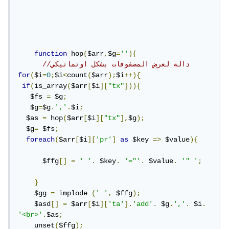
function
 hop
(
$arr
,
$g
=
''
){
//دالة لعرض المصفوفات بشكل اوتماتيكي 
for
(
$i
=
0
;
$i
<
count
(
$arr
);
$i
++){
if
(
is_array
(
$arr
[
$i
][
"tx"
])){
   $fs 
=
 $g
;
   $g
=
$g
.
','
.
$i
;
  $as 
=
 hop
(
$arr
[
$i
][
"tx"
],
$g
);
  $g
=
 $fs
;
foreach
(
$arr
[
$i
][
'pr'
]
as
 $key 
=>
 $value
){
      $ffg
[]
=
' '
.
 $key
.
'="'
.
 $value
.
'" '
;
}
    $gg 
=
 implode 
(
' '
,
 $ffg
);
    $asd
[]
=
 $arr
[
$i
][
'ta'
].
'add'
.
 $g
.
','
.
 $i
.
'<br>'
.
$as
;
    unset
(
$ffg
);