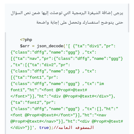
يرجى إضافة الشيفرة البرمجية التي توصلت إليها ضمن نص السؤال
حتى يتوضح استفسارك وتحصل على إجابة واضحة
<?
php

    $arr 
=
 json_decode
(
'[ {"ta":"div1","pr":
{"class":"dffg","name":"ggg"} ,"tx":
[{"ta":"nav","pr":{"class":"dffg","name":"ggg"} 
,"tx":[{"ta":"div2","pr":
{"class":"dffg","name":"ggg"} ,"tx":
[{"ta":"font1","pr":
{"class":"dffg","name":"ggg"} ,"tx":"im 
font1","ht":"<font @Prop#>@text#
</font>"}],"ht":"<div @Prop#>@text#</div>"},
{"ta":"font2","pr":
{"class":"dffg","name":"ggg"} ,"tx":[],"ht":"
<font @Prop#>@text#</font>"}],"ht":"<nav 
@Prop#>@text#</nav>"}],"ht":"<div @Prop#>@text#
//المصفوفه العامه
);
true
,
</div>"}]'