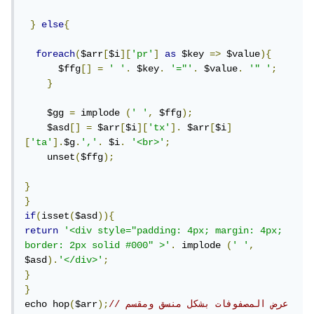
}
else
{
foreach
(
$arr
[
$i
][
'pr'
]
as
 $key 
=>
 $value
){
      $ffg
[]
=
' '
.
 $key
.
'="'
.
 $value
.
'" '
;
}
    $gg 
=
 implode 
(
' '
,
 $ffg
);
    $asd
[]
=
 $arr
[
$i
][
'tx'
].
 $arr
[
$i
]
[
'ta'
].
$g
.
','
.
 $i
.
'<br>'
;
    unset
(
$ffg
);
}
}
if
(
isset
(
$asd
)){
return
'<div style="padding: 4px; margin: 4px; 
border: 2px solid #000" >'
.
 implode 
(
' '
,
$asd
).
'</div>'
;
}
}
//عرض المصفوفات بشكل منسق ومقسم 
);
$arr
(
echo hop