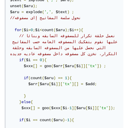
$text 
=
 implode 
(
','
,
 $aru
);
unset
(
$aru
);
$aru 
=
 explode
(
','
,
 $text
)
;
//نحول سلسة المفاتيح إاى مصفوفه
for
(
$i
=
0
;
$i
<
count
(
$aru
);
$i
++){
//نعمل حلقة تكرار للمصفوفه السابقه وبنائا 
عليها نقوم بتفكيك المصفوفه العامه حسب المفاتيح 
التي نحصل عليها من المصفوفه السابقه وحلقة 
التكرار، نخزن كل مصفوفه داخل مصفوفه عاديه جديده
if
(
$i 
==
0
){
      $xxx
[]
=
 goo
(
$arr
[
$aru
[
$i
]][
'tx'
])
;
if
(
count
(
$aru
)
==
1
){
        $arr
[
$aru
[
$i
]][
'tx'
][]
=
 $add
;
}
}
else
{
     $xxx
[]
=
 goo
(
$xxx
[
$i
-
1
][
$aru
[
$i
]][
'tx'
]);
if
(
$i 
==
 count
(
$aru
)-
1
){