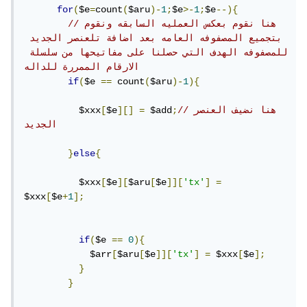
for
(
$e
=
count
(
$aru
)-
1
;
$e
>-
1
;
$e
--){
//هنا نقوم بعكس العمليه السابقه ونقوم 
بتجميع المصفوفه العامه بعد اضافة تلعنصر الجديد 
للمصفوفه الهدف التي حصلنا على مفاتيحها من سلسلة 
الارقام الممررة للداله
if
(
$e 
==
 count
(
$aru
)-
1
){
//هنا نضيف العنصر 
;
 $add
=
][]
$e
[
          $xxx
الجديد
}
else
{
          $xxx
[
$e
][
$aru
[
$e
]][
'tx'
]
=
$xxx
[
$e
+
1
];
if
(
$e 
==
0
){
            $arr
[
$aru
[
$e
]][
'tx'
]
=
 $xxx
[
$e
];
}
}