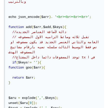
وبالترتيب 
echo json_encode
(
$arr
).
'<br><br><br><br>'
;
function
 add
(
$arr
,
$add
,
$keys
){
//دالة لأضافة العناصر الجديده 
//تقبل ثلاثه وصائط الزاميه الاول المصفوفه 
العامه والثاني العنصر الجديد قد يكون مصفوفه او 
نص فقط الوسيط الثالث سلسله نصيه بارقام مفاتيح 
المصفوفه الهدف
//توجد المصفوفات دائما داخل المفتاح tx في ا
if
(
$keys
!=
''
){
function
 goo
(
$arr
){
return
 $arr
;
}
$aru 
=
 explode
(
','
,
$keys
);
unset
(
$aru
[
0
]);