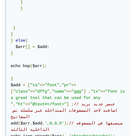
}
}
}
}
}
else
{
  $arr
[]
=
 $add
;
}
echo hop
(
$arr
);
}
$add 
=
[
"ta"
=>
"font"
,
"pr"
=>
[
"class"
=>
"dffg"
,
"name"
=>
"ggg"
]
,
"tx"
=>
"font is 
a great tool that can be used for any 
//عنصر جديد نريد 
;
]
"@text#</font>"
=>
"ht"
,
"
اضافته لاحد المصفوفات المتداخله عبر سلسلة نص 
المفاتيح
//سيضيفها في المصفوفه 
);
',0,0,0'
,
$add
,
$arr
(
add
الداخليه الثالثه