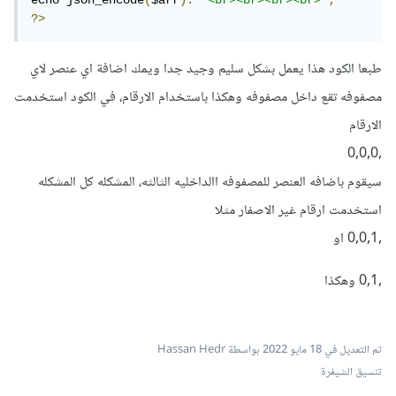
echo json_encode
(
$arr
).
'<br><br><br><br>'
;
?>
طبعا الكود هذا يعمل بشكل سليم وجيد جدا ويمك اضافة اي عنصر لاي
مصفوفه تقع داخل مصفوفه وهكذا باستخدام الارقام، في الكود استخدمت
الارقام
,0,0,0
سيقوم باضافه العنصر للمصفوفه االداخليه الثالثه، المشكله كل المشكله
استخدمت ارقام غير الاصفار مثلا
,0,0,1 او
,0,1 وهكذا
تم التعديل في
18 مايو 2022
بواسطة Hassan Hedr
تنسيق الشيفرة