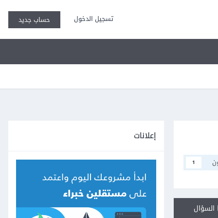
تسجيل الدخول
حساب جديد
إعلانات
ن
1
السؤال