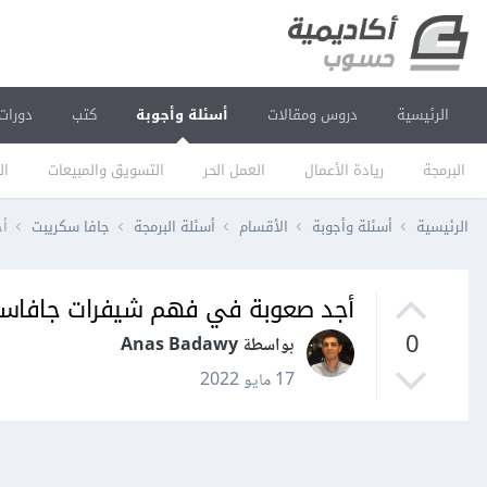
الرئيسية
دروس ومقالات
أسئلة وأجوبة
كتب
دورات
البرمجة
ريادة الأعمال
العمل الحر
التسويق والمبيعات
ال
الرئيسية
أسئلة وأجوبة
الأقسام
أسئلة البرمجة
جافا سكريبت
أج
أجد صعوبة في فهم شيفرات جافاسكر
0
بواسطة Anas Badawy
17 مايو 2022