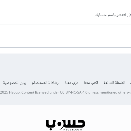
آن
لتنشر باسم حسابك.
الأسئلة الشائعة
اكتب معنا
درّب معنا
إرشادات الاستخدام
بيان الخصوصية
 2025
Hsoub
.
Content licensed under
CC BY-NC-SA 4.0
unless mentioned otherwi