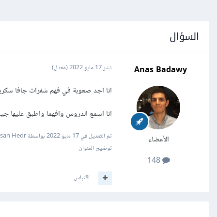
السؤال
Anas Badawy
نشر
17 مايو 2022
(معدل)
انا اجد صعوبة في فهم شفرات جافا سكر
انا اسمع الدروس وافهما واطبق عليها جي
تم التعديل في
17 مايو 2022
بواسطة Hassan Hedr
الأعضاء
توضيح العنوان
148
اقتباس