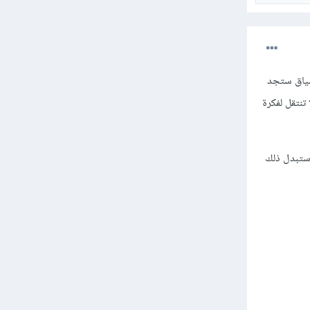
 سياق ستجد
تنتقل لفكرة
استبدل ذلك