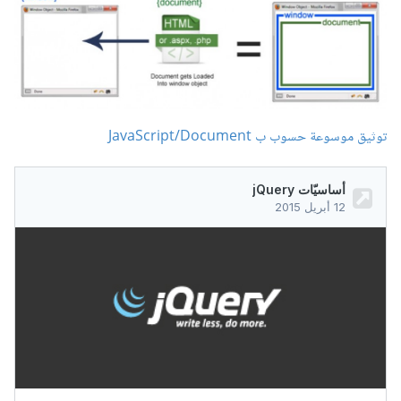
توثيق موسوعة حسوب ب JavaScript/Document