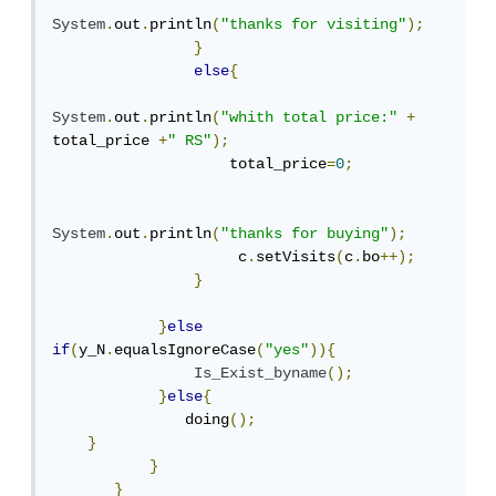
System
.
out
.
println
(
"thanks for visiting"
);
}
else
{
System
.
out
.
println
(
"whith total price:"
+
total_price 
+
" RS"
);
                    total_price
=
0
;
System
.
out
.
println
(
"thanks for buying"
);
                     c
.
setVisits
(
c
.
bo
++);
}
}
else
if
(
y_N
.
equalsIgnoreCase
(
"yes"
)){
Is_Exist_byname
();
}
else
{
               doing
();
}
}
}