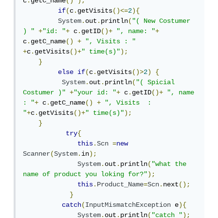
c
.
getC_name
()
);
if
(
c
.
getVisits
()<=
2
){
System
.
out
.
println
(
"( New Costumer 
) "
+
"id: "
+
 c
.
getID
()+
", name: "
+
c
.
getC_name
()
+
", Visits : "
+
c
.
getVisits
()+
" time(s)"
);
}
else
if
(
c
.
getVisits
()>
2
)
{
System
.
out
.
println
(
"( Spicial 
Costumer )"
+
"your id: "
+
 c
.
getID
()+
", name 
: "
+
 c
.
getC_name
()
+
", Visits  : 
"
+
c
.
getVisits
()+
" time(s)"
);
}
try
{
this
.
Scn
=
new
Scanner
(
System
.
in
);
System
.
out
.
println
(
"what the 
name of product you loking for?"
);
this
.
Product_Name
=
Scn
.
next
();
}
catch
(
InputMismatchException
 e
){
System
.
out
.
println
(
"catch "
);