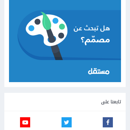
public
void
 setC_name
(
String
 C_name
)
{
this
.
C_name 
=
 C_name
;
}
public
static
Store
 getStore
()
{
return
 store
;
}
public
static
Store
 getBuot
()
{
return
 store
;
}
public
int
 getBo
()
{
return
 bo
;
تابعنا على
}
public
void
 setBo
(
int
 bo
)
{
this
.
bo 
=
 bo
;
}