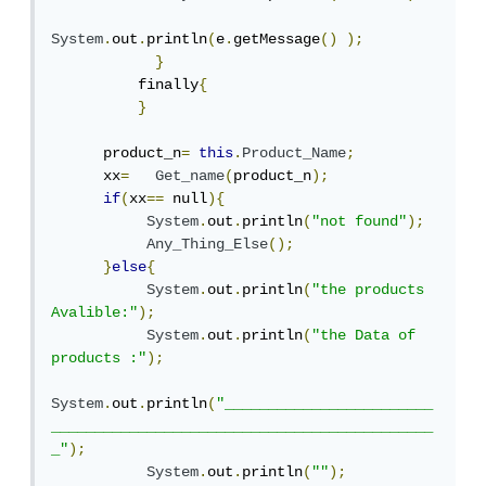
System
.
out
.
println
(
e
.
getMessage
()
);
}
          finally
{
}
      product_n
=
this
.
Product_Name
;
      xx
=
Get_name
(
product_n
);
if
(
xx
==
 null
){
System
.
out
.
println
(
"not found"
);
Any_Thing_Else
();
}
else
{
System
.
out
.
println
(
"the products 
Avalible:"
);
System
.
out
.
println
(
"the Data of 
products :"
);
System
.
out
.
println
(
"________________________
____________________________________________
_"
);
System
.
out
.
println
(
""
);