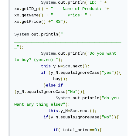
System
.
out
.
println
(
"ID: "
+
xx
.
getID_p
()
+
"    Name of Product: "
+
xx
.
getName
()
+
"      Price: "
+
xx
.
getPrice
()
+
" RS"
);
System
.
out
.
println
(
"________________________
____________________________________________
_"
);
System
.
out
.
println
(
"Do you want 
to buy? (yes,no) "
);
this
.
y_N
=
Scn
.
next
();
if
(
y_N
.
equalsIgnoreCase
(
"yes"
)){
                buy
();
}
else
if
(
y_N
.
equalsIgnoreCase
(
"No"
)){
System
.
out
.
println
(
"do you 
want any thing else?"
);
this
.
y_N
=
Scn
.
next
();
if
(
y_N
.
equalsIgnoreCase
(
"No"
)){
if
(
 total_price
==
0
){