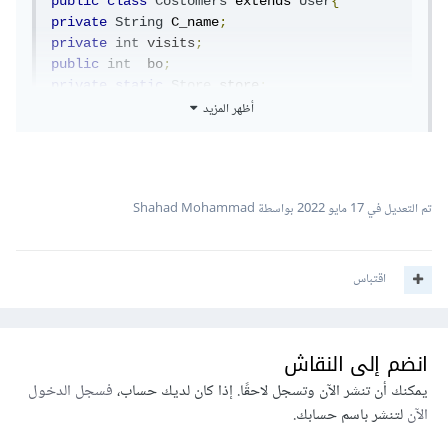
public
class
Costomers
 extends 
User
{
private
String
 C_name
;
private
int
 visits
;
public
int
  bo
;
private
static
Store
 store
;
أظهر المزيد
private
int
 T
;
public
Costomers
()
{
تم التعديل في
17 مايو 2022
بواسطة Shahad Mohammad
   setID
(++
count
);
this
.
ID
=
 getID
();
}
اقتباس
public
Costomers
(
String
 c_Name
)
{
انضم إلى النقاش
this
.
C_name
=
c_Name
;
   setID
(++
count
);
يمكنك أن تنشر الآن وتسجل لاحقًا. إذا كان لديك حساب،
فسجل الدخول
this
.
ID
=
 getID
();
الآن
لتنشر باسم حسابك.
   store
=
Hmi
.
getStore
();