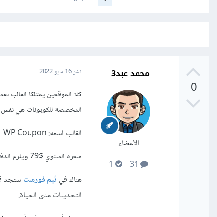
محمد عبد3
نشر
16 مايو 2022
0
كلا الموقعين يمتلكا القالب ن
المخصصة للكوبونات هي نفس ال
القالب اسمه: WP Coupon
الأعضاء
سعره السنوي $79 ويلزم الدفع كل سنة لتحصل على التحديثات وهذا أمر ليس جيد بالنسبة لصاحب موقع إلكتروني.
1
31
هناك في
ثيم فورست
التحديثات مدى الحياة.