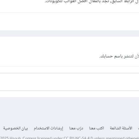
الرابط السابق, تجد بالمقال أفضل القوالب للكوبونات.
آن
لتنشر باسم حسابك.
الأسئلة الشائعة
اكتب معنا
درّب معنا
إرشادات الاستخدام
بيان الخصوصية
 2025
Hsoub
.
Content licensed under
CC BY-NC-SA 4.0
unless mentioned otherwi