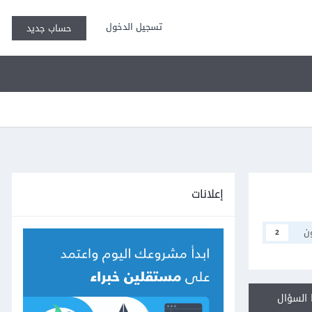
تسجيل الدخول
حساب جديد
إعلانات
ن
2
السؤال