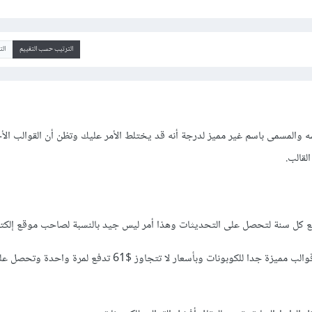
الترتيب حسب التقييم
ال
فسه والمسمى باسم غير مميز لدرجة أنه قد يختلط الأمر عليك وتظن أن القوالب الأ
قالب.
ستجد قوالب مميزة جدا للكوبونات وبأسعار لا تتجاوز $61 تدفع لمرة واحدة وتحص