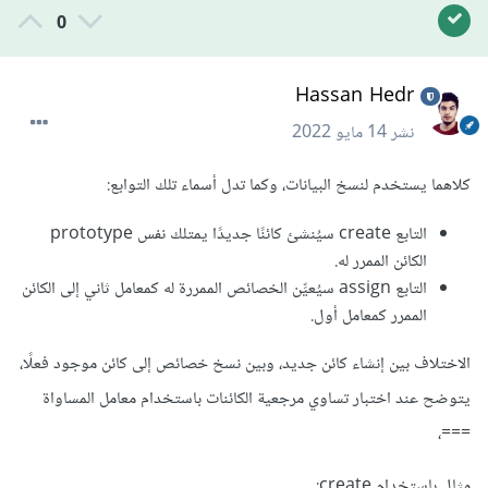
0
Hassan Hedr
نشر
14 مايو 2022
كلاهما يستخدم لنسخ البيانات، وكما تدل أسماء تلك التوابع:
التابع create سيُنشئ كائنًا جديدًا يمتلك نفس prototype
الكائن الممرر له.
التابع assign سيُعيِّن الخصائص الممررة له كمعامل ثاني إلى الكائن
الممرر كمعامل أول.
الاختلاف بين إنشاء كائن جديد، وبين نسخ خصائص إلى كائن موجود فعلًا،
يتوضح عند اختبار تساوي مرجعية الكائنات باستخدام معامل المساواة
===،
مثال باستخدام create: