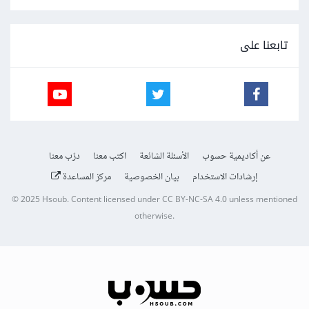
تابعنا على
عن أكاديمية حسوب
الأسئلة الشائعة
اكتب معنا
درّب معنا
إرشادات الاستخدام
بيان الخصوصية
مركز المساعدة
© 2025
Hsoub
.
Content licensed under
CC BY-NC-SA 4.0
unless mentioned
otherwise.