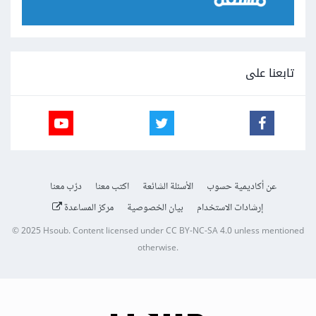
تابعنا على
عن أكاديمية حسوب
الأسئلة الشائعة
اكتب معنا
درّب معنا
إرشادات الاستخدام
بيان الخصوصية
مركز المساعدة
© 2025
Hsoub
.
Content licensed under
CC BY-NC-SA 4.0
unless mentioned
otherwise.