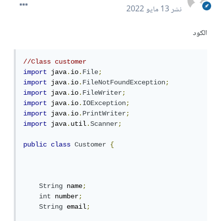
نشر
13 مايو 2022
الكود
//Class customer
import
 java
.
io
.
File
;
import
 java
.
io
.
FileNotFoundException
;
import
 java
.
io
.
FileWriter
;
import
 java
.
io
.
IOException
;
import
 java
.
io
.
PrintWriter
;
import
 java
.
util
.
Scanner
;
public
class
Customer
{
String
 name
;
int
 number
;
String
 email
;