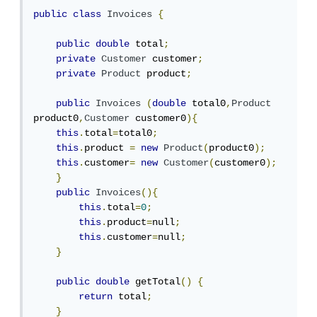
public
class
Invoices
{
public
double
 total
;
private
Customer
 customer
;
private
Product
 product
;
public
Invoices
(
double
 total0
,
Product
product0
,
Customer
 customer0
){
this
.
total
=
total0
;
this
.
product 
=
new
Product
(
product0
);
this
.
customer
=
new
Customer
(
customer0
);
}
public
Invoices
(){
this
.
total
=
0
;
this
.
product
=
null
;
this
.
customer
=
null
;
}
public
double
 getTotal
()
{
return
 total
;
}