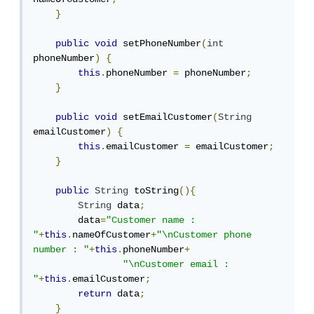
}
public
void
 setPhoneNumber
(
int
phoneNumber
)
{
this
.
phoneNumber 
=
 phoneNumber
;
}
public
void
 setEmailCustomer
(
String
emailCustomer
)
{
this
.
emailCustomer 
=
 emailCustomer
;
}
public
String
 toString
(){
String
 data
;
        data
=
"Customer name : 
"
+
this
.
nameOfCustomer
+
"\nCustomer phone 
number : "
+
this
.
phoneNumber
+
"\nCustomer email : 
"
+
this
.
emailCustomer
;
return
 data
;
}