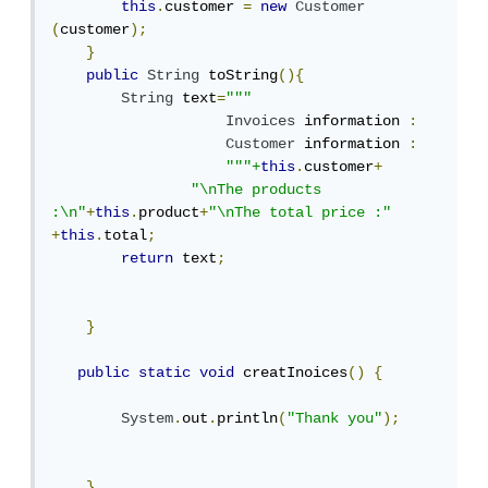
this
.
customer 
=
new
Customer
(
customer
);
}
public
String
 toString
(){
String
 text
=
"""
Invoices
 information 
:
Customer
 information 
:
"""+
this
.
customer
+
"\nThe products 
:\n"
+
this
.
product
+
"\nThe total price :"
+
this
.
total
;
return
 text
;
}
public
static
void
 creatInoices
()
{
System
.
out
.
println
(
"Thank you"
);
}