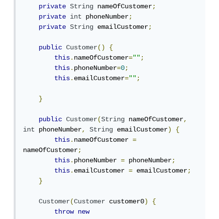
private
String
 nameOfCustomer
;
private
int
 phoneNumber
;
private
String
 emailCustomer
;
public
Customer
()
{
this
.
nameOfCustomer
=
""
;
this
.
phoneNumber
=
0
;
this
.
emailCustomer
=
""
;
}
public
Customer
(
String
 nameOfCustomer
,
int
 phoneNumber
,
String
 emailCustomer
)
{
this
.
nameOfCustomer 
=
nameOfCustomer
;
this
.
phoneNumber 
=
 phoneNumber
;
this
.
emailCustomer 
=
 emailCustomer
;
}
Customer
(
Customer
 customer0
)
{
throw
new