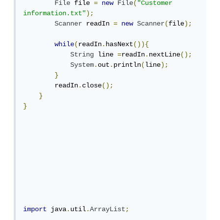
File
 file 
=
new
File
(
"Customer 
information.txt"
);
Scanner
 readIn 
=
new
Scanner
(
file
);
while
(
readIn
.
hasNext
()){
String
 line 
=
readIn
.
nextLine
();
System
.
out
.
println
(
line
);
}
        readIn
.
close
();
}
}
import
 java
.
util
.
ArrayList
;