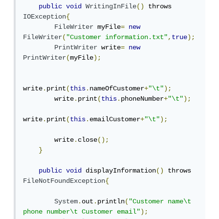
public
void
WritingInFile
()
 throws 
IOException
{
FileWriter
 myFile
=
new
FileWriter
(
"Customer information.txt"
,
true
);
PrintWriter
 write
=
new
PrintWriter
(
myFile
);
write
.
print
(
this
.
nameOfCustomer
+
"\t"
);
        write
.
print
(
this
.
phoneNumber
+
"\t"
);
write
.
print
(
this
.
emailCustomer
+
"\t"
);
        write
.
close
();
}
public
void
 displayInformation
()
 throws 
FileNotFoundException
{
System
.
out
.
println
(
"Customer name\t 
phone number\t Customer email"
);