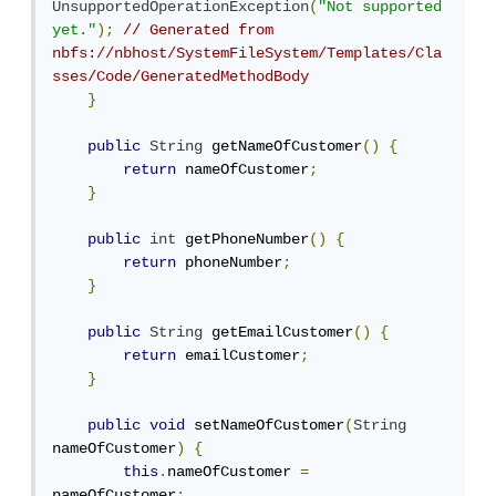
UnsupportedOperationException
(
"Not supported 
yet."
);
// Generated from 
nbfs://nbhost/SystemFileSystem/Templates/Cla
sses/Code/GeneratedMethodBody
}
public
String
 getNameOfCustomer
()
{
return
 nameOfCustomer
;
}
public
int
 getPhoneNumber
()
{
return
 phoneNumber
;
}
public
String
 getEmailCustomer
()
{
return
 emailCustomer
;
}
public
void
 setNameOfCustomer
(
String
nameOfCustomer
)
{
this
.
nameOfCustomer 
=
nameOfCustomer
;