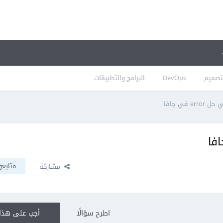
تصميم
DevOps
البرامج والتطبيقات
 في جافا
متابعو
مشاركة
اطرح سؤالًا
أجب على هذا 