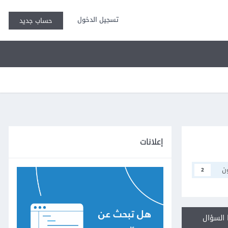
تسجيل الدخول
حساب جديد
إعلانات
ن
2
السؤال