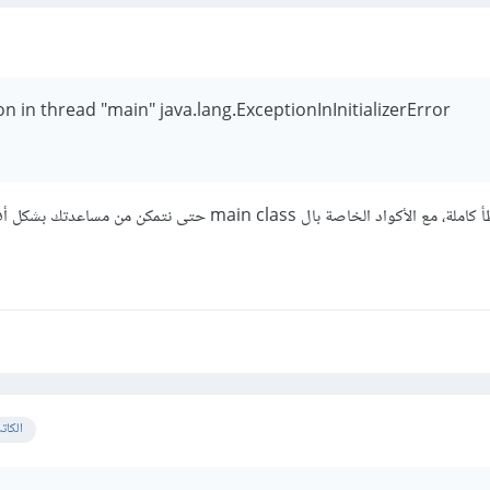
n in thread "main" java.lang.ExceptionInInitializerError
خاصة بال main class حتى نتمكن من مساعدتك بشكل أفضل.
الكات