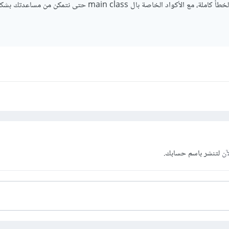
اد الخاصة بال main class حتى نتمكن من مساعدتك بشكل أفضل.
آن
لتنشر باسم حسابك.