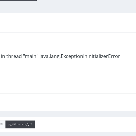
in thread "main" java.lang.ExceptionInInitializerError
الترتيب حسب التقييم
ال