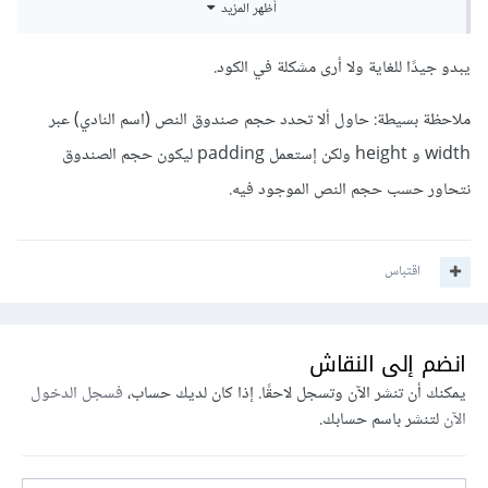
أظهر المزيد
    border
-
radius
:
50
%;
يبدو جيدًا للغاية ولا أرى مشكلة في الكود.
-
webkit
-
border
-
radius
:
50
%;
ملاحظة بسيطة: حاول ألا تحدد حجم صندوق النص (اسم النادي) عبر
-
moz
-
border
-
radius
:
50
%;
width و height ولكن إستعمل padding ليكون حجم الصندوق
-
ms
-
border
-
radius
:
50
%;
نتحاور حسب حجم النص الموجود فيه.
-
o
-
border
-
radius
:
50
%;
    width
:
120px
;
اقتباس
    height
:
120px
;
    padding
:
20px
;
انضم إلى النقاش
يمكنك أن تنشر الآن وتسجل لاحقًا. إذا كان لديك حساب،
فسجل الدخول
    z
-
index
:
123
;
الآن
لتنشر باسم حسابك.
    position
:
 relative 
;
}