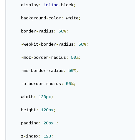
    display
:
inline
-
block
;
وبنفس المبدئ يمكن عمل الشكل الموجود على اليمين، مع تغير
    background
-
color
:
 white
;
ترتيب النص (اسم النادي) والصورة كذلك.
    border
-
radius
:
50
%;
ملاحظة: تستطيع ترتيب ظهور الصورة فوق النص من خلال
-
webkit
-
border
-
radius
:
50
%;
الخاصية z-index
-
moz
-
border
-
radius
:
50
%;
يوجد أكثر من طريقة لتنفيذ ما سبق وليس عليك حتى إستخدام
-
ms
-
border
-
radius
:
50
%;
نفس الخصائص، حيث يمكنك أن تستعمل flex box مثلًا بدلًا من
margin
-
o
-
border
-
radius
:
50
%;
    width
:
120px
;
حاول تطبيق هذا الأمر وإن واجهت مشكلة في الكود فتستطيع أن
تقوم بإضافة سؤال لتحصل على المساعدة بشكل أدق.
    height
:
120px
;
    padding
:
20px
;
    z
-
index
:
123
;