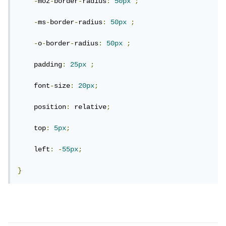
-
moz
-
border
-
radius
:
50px
;
-
ms
-
border
-
radius
:
50px
;
-
o
-
border
-
radius
:
50px
;
    padding
:
25px
;
    font
-
size
:
20px
;
    position
:
 relative
;
    top
:
5px
;
    left
:
-
55px
;
}