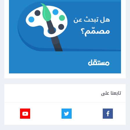
-
o
-
border
-
radius
:
50px
;
    padding
:
25px
;
    font
-
size
:
20px
;
    position
:
 relative
;
    top
:
5px
;
    left
:
-
55px
;
}
تابعنا على