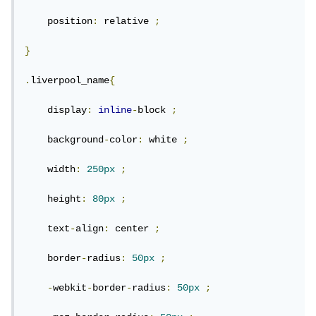
    position
:
 relative 
;
}
.
liverpool_name
{
    display
:
inline
-
block 
;
    background
-
color
:
 white 
;
    width
:
250px
;
    height
:
80px
;
    text
-
align
:
 center 
;
    border
-
radius
:
50px
;
-
webkit
-
border
-
radius
:
50px
;