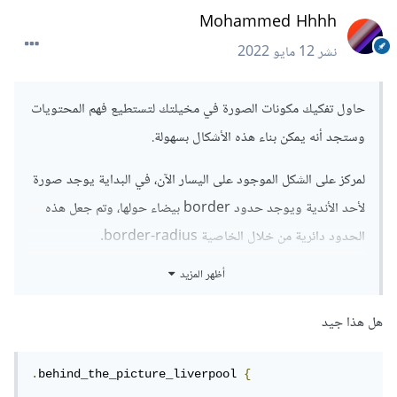
Mohammed Hhhh
نشر
12 مايو 2022
حاول تفكيك مكونات الصورة في مخيلتك لتستطيع فهم المحتويات
وستجد أنه يمكن بناء هذه الأشكال بسهولة.
لمركز على الشكل الموجود على اليسار الآن، في البداية يوجد صورة
لأحد الأندية ويوجد حدود border بيضاء حولها، وتم جعل هذه
الحدود دائرية من خلال الخاصية border-radius.
أظهر المزيد
بعد ذلك يوجد مربع يحتوي على اسم النادي، وهذا العنصر له حدود
دائرية كذلك عبر الخاصية border-radius، وتم إزاحة العنصر
هل هذا جيد
قابلًا ناحية الصورة من خلال الخاصية margin-left (بقيمة سالبة)،
كما يمكن إستخدام margin لإزاحة العنصر إلى الأسفل قليلًا ليكون
.
behind_the_picture_liverpool 
{
في منتصف الصورة أفقيًا.