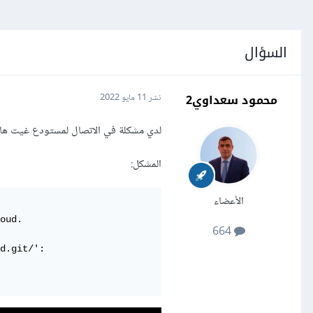
السؤال
محمود سعداوي2
نشر
11 مايو 2022
لدي مشكلة في الاتصال لمستودع غيت ها
المشكل:
الأعضاء
oud.

664
d.git/': 
