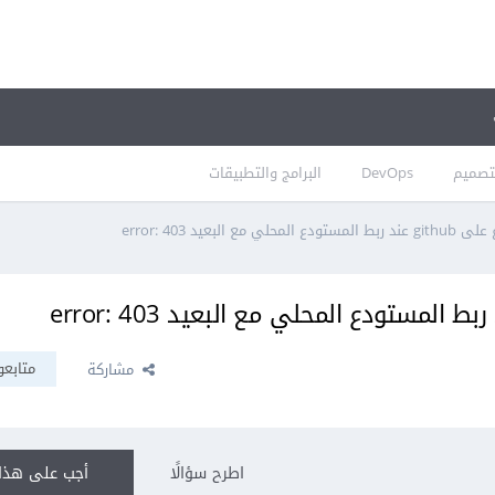
تصميم
DevOps
البرامج والتطبيقات
 البعيد error: 403
متابعو
مشاركة
اطرح سؤالًا
أجب على هذا 