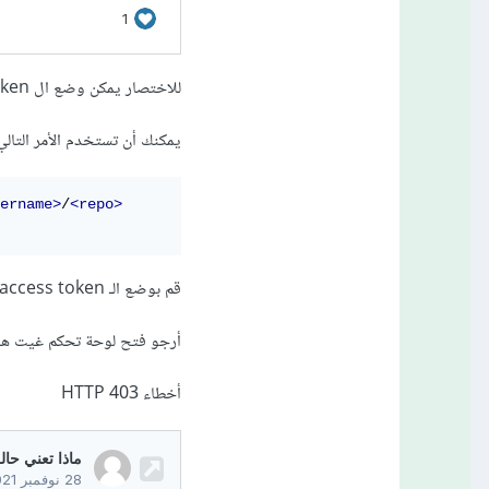
للاختصار يمكن وضع ال Token مباشرة ضمن الرابط:
يمكنك أن تستخدم الأمر التا
ername>
/
<repo>
قم بوضع الـ access token واسم المستخدم واسم المستودع أيضًا.
أرجو فتح لوحة تحكم غيت ها
أخطاء HTTP 403