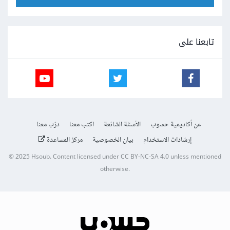
تابعنا على
عن أكاديمية حسوب
الأسئلة الشائعة
اكتب معنا
درّب معنا
إرشادات الاستخدام
بيان الخصوصية
مركز المساعدة
© 2025
Hsoub
.
Content licensed under
CC BY-NC-SA 4.0
unless mentioned
otherwise.