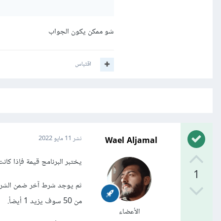
شو ممكن يكون الجواب
اقتباس
Wael Aljamal
نشر
11 مايو 2022
يختبر البرنامج قيمة فإذا كانت X أقل من 100 سوف يجمع لها القيم
1
من 50 سوف يزيد 1 أيضأ.
الأعضاء