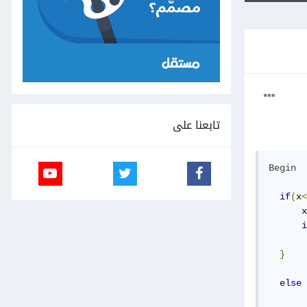
تابعنا على
Begin
if
(
x
<
      x
i
       
}
else
 