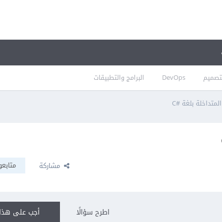
تصميم
DevOps
البرامج والتطبيقات
متابعو
مشاركة
اطرح سؤالًا
أجب على هذا 