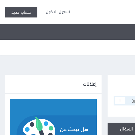
تسجيل الدخول
حساب جديد
إعلانات
ن
1
السؤال