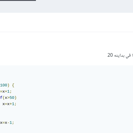
100
)
{
=
x
+
1
;
f
(
x
>
50
)
 x
=
x
+
1
;
x
=
x
-
1
;