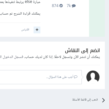
عبارة else يرتبط تنفيذها بعدم تحقق الشرط الأول وتعمل على إنقاص قيمة X ب 1
874
7k
يمكنك قراءة الشرح ثم حساب 
اقتباس
انضم إلى النقاش
يمكنك أن تنشر الآن وتسجل لاحقًا. إذا كان لديك حساب،
فسجل الدخول ال
أجب على هذا السؤال...
اذهب إلى قائمة الأسئلة