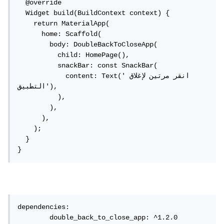
  @override

  Widget build(BuildContext context) {

    return MaterialApp(

      home: Scaffold(

        body: DoubleBackToCloseApp(

          child: HomePage(),

          snackBar: const SnackBar(

            content: Text('انقر مرتين لإغلاق 
التطبيق'),

          ),

        ),

      ),

    );

  }

}
dependencies: 

	double_back_to_close_app: ^1.2.0