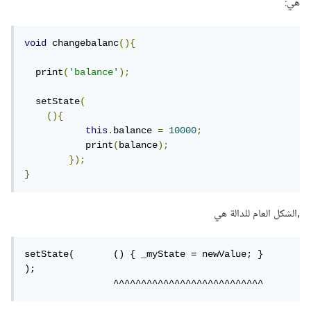
هي:
void
 changebalanc
(){
  print
(
'balance'
);
  setState
(
(){
this
.
balance 
=
10000
;
           print
(
balance
);
});
}
,الشكل العام للدالة هي
setState(	() { _myState = newValue; }	
);

		^^^^^^^^^^^^^^^^^^^^^^^^^^^