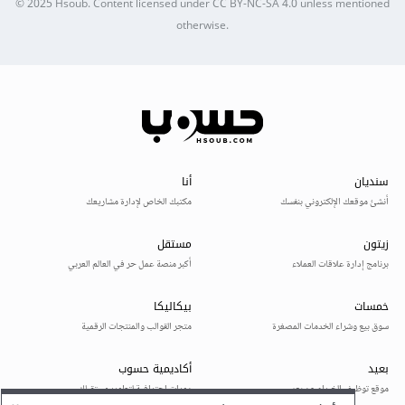
© 2025
Hsoub
.
Content licensed under
CC BY-NC-SA 4.0
unless mentioned
otherwise.