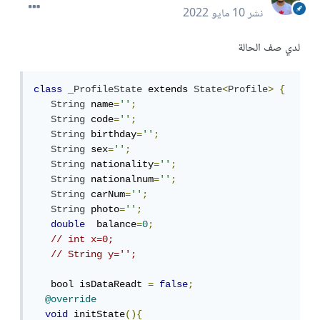
نشر
10 مايو 2022
لدي صف الحالة
class
_ProfileState
 extends 
State
<
Profile
>
{
String
 name
=
''
;
String
 code
=
''
;
String
 birthday
=
''
;
String
 sex
=
''
;
String
 nationality
=
''
;
String
 nationalnum
=
''
;
String
 carNum
=
''
;
String
 photo
=
''
;
double
  balance
=
0
;
// int x=0;
// String y='';
   bool isDataReadt 
=
false
;
@override
void
 initState
(){