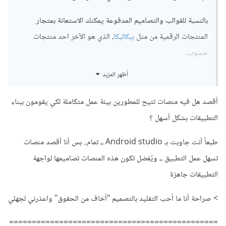
بالنسبة للقوالب والتصاميم المدفوعة يمكنك الاستعانة بمتجار
المنتجات الرقمية من مثل
بيكاليكا
، الذي هو الآخر احد منتجات
حسوب.
أظهر المزيد
لم أفهم المقصود من "مواقع خاصة"، هم يقومون مثل اي مطورين
آخرين بإستعمال بيئات تطوير من مثل Android studio.
أقصد هل فيه منصات تتيح للمطورين بيئة عمل متكاملة لكي يقومون ببناء
التطبيقات بشكل أسهل ؟
طبعاً أنت جاوبت بـ Android studio ،، تمام.. بس أنا أقصد منصات
تسهل عمل التطبيق ،، ويُفضل تكون هذه المنصات تصاميمها لواجهة
التطبيقات جاهزة
> صراحة أنا ما أحب التقليد بالتصميم "أخاف من الحقوق" واعذرني لجهلي
==============================================