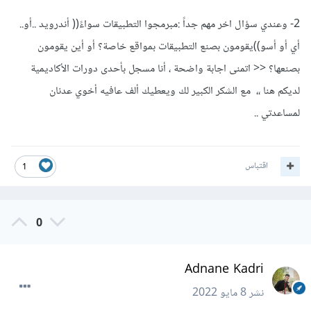
2- وعندي سؤال اخر مهم جداً :مبرمجوا التطبيقات سواءً(( أندرويد ..أو..
أي أو أسو))يقومون بصنع التطبيقات بمواقع خاصة؟ أو أين يقومون
بصنعها؟ << اتمنى اجابة واضحة ، أنا مسجل بأحدى دورات الأكاديمية
لديكم هنا ،، مع الشكر الكبير لك ويعطيك ألف عافيه أخوي عدنان
لمساعدتي ..
اقتباس
1
0
Adnane Kadri
نشر
8 مايو 2022