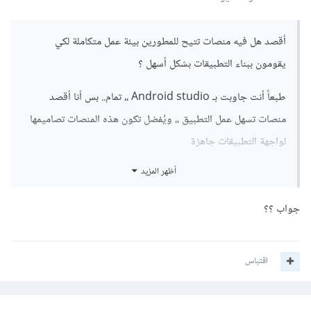
أقصد هل فيه منصات تتيح للمطورين بيئة عمل متكاملة لكي
يقومون ببناء التطبيقات بشكل أسهل ؟
طبعاً أنت جاوبت بـ Android studio ،، تمام.. بس أنا أقصد
منصات تسهل عمل التطبيق ،، ويُفضل تكون هذه المنصات تصاميمها
لواجهة التطبيقات جاهزة
أظهر المزيد
> صراحة أنا ما أحب التقليد بالتصميم "أخاف من الحقوق" واعذرني
لجهلي
جواب ؟؟
==========================================
======================
اقتباس
بعد أن أنهي "دورة علوم الحاسوب" .. أريد دورة تطوير تطبيقات
الويب.. والجوال أيضاً معاً.. وبلغة جيدة .. ماذا تنصحني به من احدى