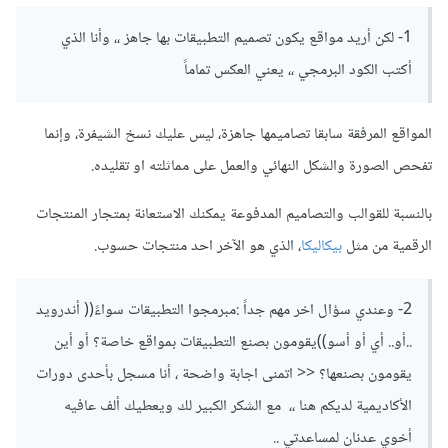
1- لكن أريد مواقع يكون تصميم التطبيقات بها جاهز ،، وأنا الذي
أكتب الكود البرمجي ،، يعني العكس تماماً
المواقع المرفقة سابقا تصاميمها جاهزة، ليس عليك نسخ الشيفرة، وإنما
تفحص الصورة والشكل النهائي والعمل على مماثلته او تقليده.
بالنسبة للقوالب والتصاميم المدفوعة يمكنك الاستعانة بمتجار المنتجات
الرقمية من مثل
بيكاليكا
، الذي هو الآخر احد منتجات حسوب.
2- وعندي سؤال اخر مهم جداً :مبرمجوا التطبيقات سواءً(( أندرويد
..أو.. أي أو أسو))يقومون بصنع التطبيقات بمواقع خاصة؟ أو أين
يقومون بصنعها؟ << اتمنى اجابة واضحة ، أنا مسجل بأحدى دورات
الأكاديمية لديكم هنا ،، مع الشكر الكبير لك ويعطيك ألف عافيه
أخوي عدنان لمساعدتي ..