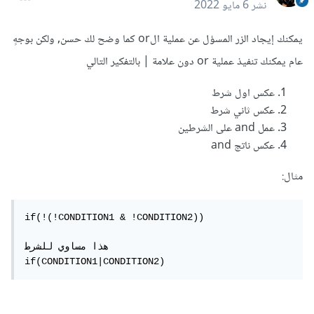
نشر
6 مايو 2022
يمكنك إيجاد الزر المسؤل عن عملية الor كما وضح لك حسن, ولكن بوجهٍ
عام يمكنك تنفيذ عملية or دون علامة | بالتفكير التالي
عكس اول شرط
عكس ثاني شرط
عمل and على الشرطين
عكس ناتج and
مثال:
if(!(!CONDITION1 & !CONDITION2))

هذا مساوي للشرط

if(CONDITION1|CONDITION2)