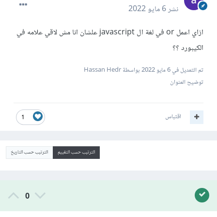
نشر
6 مايو 2022
ازاي اعمل or في لغة ال javascript علشان انا مش لاقي علامه في
الكيبورد ؟؟
تم التعديل في
6 مايو 2022
بواسطة Hassan Hedr
توضيح العنوان
اقتباس
1
الترتيب حسب التقييم
الترتيب حسب التاريخ
0