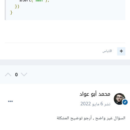
    alert
(
"mmn"
);
})
}
اقتباس
0
محمد أبو عواد
نشر
6 مايو 2022
السؤال غير واضح , أرجو توضيح المشكلة