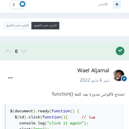
اقتباس
2
الترتيب حسب التقييم
الترتيب حسب التاريخ
0
Wael Aljamal
نشر
6 مايو 2022
تحتاج لأقواس مدورة بعد كلمة ()function
$
(
document
).
ready
(
function
()
{
// هنا
(){
function
(
click
).
td
(
  $
    console
.
log
(
"click it again"
);