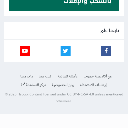
تابعنا على
عن أكاديمية حسوب
الأسئلة الشائعة
اكتب معنا
درّب معنا
إرشادات الاستخدام
بيان الخصوصية
مركز المساعدة
© 2025
Hsoub
.
Content licensed under
CC BY-NC-SA 4.0
unless mentioned
otherwise.