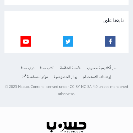
تابعنا على
عن أكاديمية حسوب
الأسئلة الشائعة
اكتب معنا
درّب معنا
إرشادات الاستخدام
بيان الخصوصية
مركز المساعدة
© 2025
Hsoub
.
Content licensed under
CC BY-NC-SA 4.0
unless mentioned
otherwise.