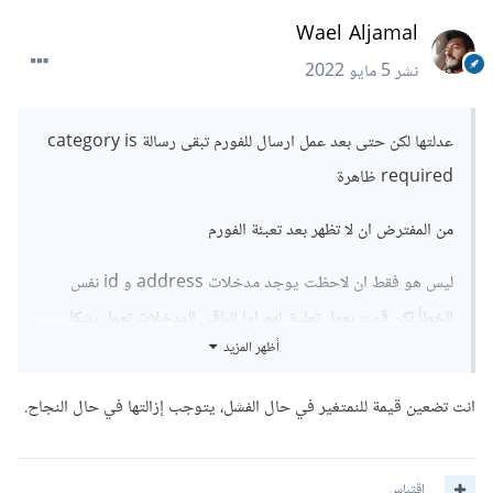
Wael Aljamal
نشر
5 مايو 2022
عدلتها لكن حتى بعد عمل ارسال للفورم تبقى رسالة category is
required ظاهرة
من المفترض ان لا تظهر بعد تعبئة الفورم
ليس هو فقط ان لاحظت يوجد مدخلات address و id نفس
الخطأ لكن قمت بعمل تعليق لهم اما الباقي المدخلات تعمل بشكل
أظهر المزيد
صحيح
انت تضعين قيمة للنمتغير في حال الفشل، يتوجب إزالتها في حال النجاح.
اقتباس