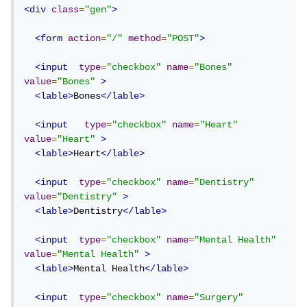
<div
class
=
"gen"
>
<form
action
=
"/"
method
=
"POST"
>
<input
type
=
"checkbox"
name
=
"Bones"
value
=
"Bones"
>
<lable>
Bones
</lable>
<input
type
=
"checkbox"
name
=
"Heart"
value
=
"Heart"
>
<lable>
Heart
</lable>
<input
type
=
"checkbox"
name
=
"Dentistry"
value
=
"Dentistry"
>
<lable>
Dentistry
</lable>
<input
type
=
"checkbox"
name
=
"Mental Health"
value
=
"Mental Health"
>
<lable>
Mental Health
</lable>
<input
type
=
"checkbox"
name
=
"Surgery"