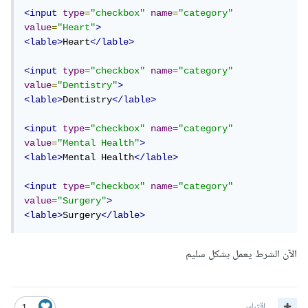
<input
type
=
"checkbox"
name
=
"category"
value
=
"Heart"
>
<lable>
Heart
</lable>
<input
type
=
"checkbox"
name
=
"category"
value
=
"Dentistry"
>
<lable>
Dentistry
</lable>
<input
type
=
"checkbox"
name
=
"category"
value
=
"Mental Health"
>
<lable>
Mental Health
</lable>
<input
type
=
"checkbox"
name
=
"category"
value
=
"Surgery"
>
<lable>
Surgery
</lable>
الآن الشرط يعمل بشكل سليم
اقتباس