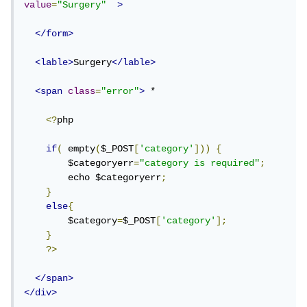
value
=
"Surgery"
>
</form>
<lable>
Surgery
</lable>
<span
class
=
"error"
>
 *

<?
php

if
(
 empty
(
$_POST
[
'category'
]))
{
    	$categoryerr
=
"category is required"
;
    	echo $categoryerr
;
}
else
{
    	$category
=
$_POST
[
'category'
];
}
?>
</span>
</div>