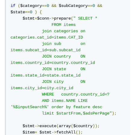
if
(
$category
==
0
&&
 $subCategory
==
0
&&
$state
==
0
)
{
     $stmt
=
$conn
->
prepare
(
" SELECT *

                 FROM items

             join categories on 
categories.cat_id=items.CAT_ID

             join sub        on 
items.subcat_id=sub.subcat_id 

             JOIN country    ON 
items.country_id=country.country_id

             JOIN state      ON 
items.state_id=state.state_id

             JOIN city       ON 
items.city_id=city.city_id

             WHERE   country.country_id=? 

             AND items.NAME LIKE 
'%$inputSearch%' order by feature desc

             limit $startFrom,$adsPerPage"
);
     $stmt
->
execute
(
array
(
$country
));
     $item
=
 $stmt
->
fetchAll
();