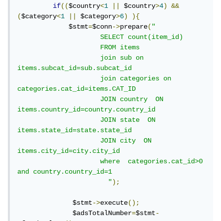
if
((
$country
<
1
||
 $country
>
4
)
&&
(
$category
<
1
||
 $category
>
6
)
){
             $stmt
=
$conn
->
prepare
(
" 

                     SELECT count(item_id)

                     FROM items

                     join sub on 
items.subcat_id=sub.subcat_id 

                     join categories on 
categories.cat_id=items.CAT_ID

                     JOIN country  ON 
items.country_id=country.country_id

                     JOIN state  ON 
items.state_id=state.state_id

                     JOIN city  ON 
items.city_id=city.city_id

                     where  categories.cat_id>0 
and country.country_id=1

                       "
);
              $stmt
->
execute
();
              $adsTotalNumber
=
$stmt
-