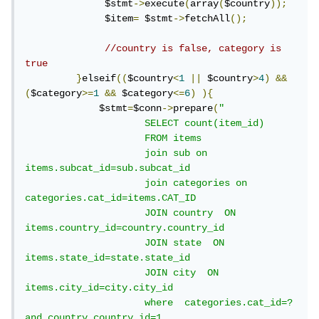
              $stmt
->
execute
(
array
(
$country
));
              $item
=
 $stmt
->
fetchAll
();
//country is false, category is 
true
}
elseif
((
$country
<
1
||
 $country
>
4
)
&&
(
$category
>=
1
&&
 $category
<=
6
)
){
             $stmt
=
$conn
->
prepare
(
" 

                     SELECT count(item_id)

                     FROM items

                     join sub on 
items.subcat_id=sub.subcat_id 

                     join categories on 
categories.cat_id=items.CAT_ID

                     JOIN country  ON 
items.country_id=country.country_id

                     JOIN state  ON 
items.state_id=state.state_id

                     JOIN city  ON 
items.city_id=city.city_id

                     where  categories.cat_id=? 
and country.country_id=1 
