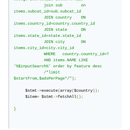
             join sub        on 
items.subcat_id=sub.subcat_id 

             JOIN country    ON 
items.country_id=country.country_id

             JOIN state      ON 
items.state_id=state.state_id

             JOIN city       ON 
items.city_id=city.city_id

             WHERE   country.country_id=? 

             AND items.NAME LIKE 
'%$inputSearch%' order by feature desc

             /*limit 
$startFrom,$adsPerPage*/"
);
     $stmt
->
execute
(
array
(
$country
));
     $item
=
 $stmt
->
fetchAll
();
}