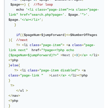
 $page
++)
{
//for loop
    echo 
'<li class="page-item"><a class="page-
link" href="search.php?page='
.
 $page
.
'">'
.
$page
.
'</a></li>'
;
}
if
((
$pageNum
+
$jumpForward
)<=
$NumberOfPages 
){
//next
?>
<
li 
class
=
"page-item"
>
<
a 
class
=
"page-
link next"
  href
=
"?page=<?php echo 
($pageNum+$jumpForward)?>"
>
Next
(+
3
)<
/a> </
li
>
<?
}
else
{
?>
<
li 
class
=
"page-item disabled"
>
<
a 
class
=
"page-link "
>
Last
<
/a> </
li
><?
}
?>
</
ul 
>
</
nav
>
<?
}