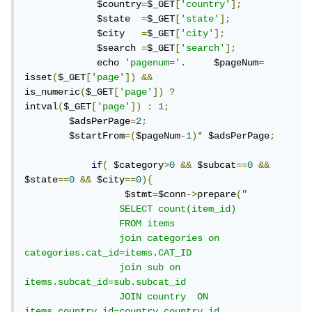
             $country
=
$_GET
[
'country'
];
             $state  
=
$_GET
[
'state'
];
             $city   
=
$_GET
[
'city'
];
             $search 
=
$_GET
[
'search'
];
             echo 
'pagenum='
.
     $pageNum
=
isset
(
$_GET
[
'page'
])
&&
is_numeric
(
$_GET
[
'page'
])
?
intval
(
$_GET
[
'page'
])
:
1
;
        $adsPerPage
=
2
;
        $startFrom
=(
$pageNum
-
1
)*
 $adsPerPage
;
if
(
 $category
>
0
&&
 $subcat
==
0
&&
$state
==
0
&&
 $city
==
0
){
                  $stmt
=
$conn
->
prepare
(
" 

                 SELECT count(item_id)

                 FROM items

                 join categories on 
categories.cat_id=items.CAT_ID

                 join sub on 
items.subcat_id=sub.subcat_id 

                 JOIN country  ON 
items.country_id=country.country_id
