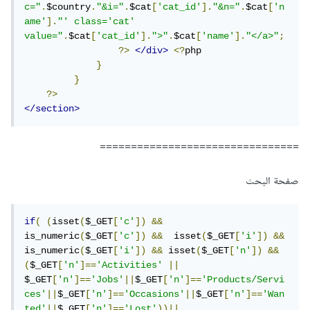
c="
.
$country
.
"&i="
.
$cat
[
'cat_id'
].
"&n="
.
$cat
[
'n
ame'
].
"' class='cat' 
value="
.
$cat
[
'cat_id'
].
">"
.
$cat
[
'name'
].
"</a>"
;
?>
</div>
<?
php

}
}
?>
</section>
================================
صفحة البحث
if
(
(
isset
(
$_GET
[
'c'
])
&&
is_numeric
(
$_GET
[
'c'
])
&&
  isset
(
$_GET
[
'i'
])
&&
is_numeric
(
$_GET
[
'i'
])
&&
 isset
(
$_GET
[
'n'
])
&&
(
$_GET
[
'n'
]==
'Activities'
||
$_GET
[
'n'
]==
'Jobs'
||
$_GET
[
'n'
]==
'Products/Servi
ces'
||
$_GET
[
'n'
]==
'Occasions'
||
$_GET
[
'n'
]==
'Wan
ted'
||
$_GET
[
'n'
]==
'Lost'
))||