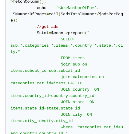
>
fetchColumn
();
           echo    
'<br>NumberOfPa='
.
 $NumberOfPages
=
ceil
(
$adsTotalNumber
/
$adsPerPag
e
);
//get ads
           $stmt
=
$conn
->
prepare
(
" 

                     SELECT 
sub.*,categories.*,items.*,country.*,state.*,ci
ty.*

                     FROM items

                     join sub on 
items.subcat_id=sub.subcat_id 

                     join categories on 
categories.cat_id=items.CAT_ID

                     JOIN country  ON 
items.country_id=country.country_id

                     JOIN state  ON 
items.state_id=state.state_id

                     JOIN city  ON 
items.city_id=city.city_id

                     where  categories.cat_id>0 
and country.country_id=1
