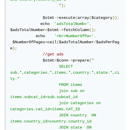
                     "
);
              $stmt
->
execute
(
array
(
$category
));
             echo  
'adsTotalNumb='
.
$adsTotalNumber
=
$stmt
->
fetchColumn
();
           echo    
'<br>NumberOfPa='
.
 $NumberOfPages
=
ceil
(
$adsTotalNumber
/
$adsPerPag
e
);
//get ads
              $stmt
=
$conn
->
prepare
(
" 

                     SELECT 
sub.*,categories.*,items.*,country.*,state.*,ci
ty.*

                     FROM items

                     join sub on 
items.subcat_id=sub.subcat_id 

                     join categories on 
categories.cat_id=items.CAT_ID

                     JOIN country  ON 
items.country_id=country.country_id

                     JOIN state  ON 