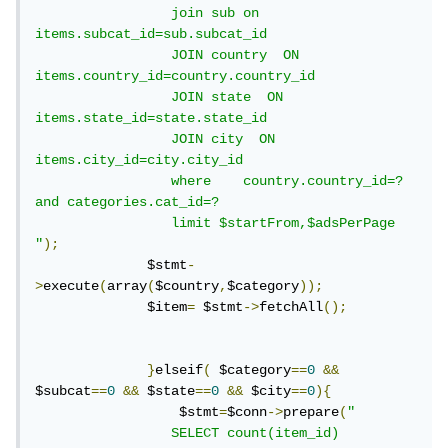
                 join sub on 
items.subcat_id=sub.subcat_id 

                 JOIN country  ON 
items.country_id=country.country_id

                 JOIN state  ON 
items.state_id=state.state_id

                 JOIN city  ON 
items.city_id=city.city_id

                 where    country.country_id=? 
and categories.cat_id=? 

                 limit $startFrom,$adsPerPage 
"
);
              $stmt
-
>
execute
(
array
(
$country
,
$category
));
              $item
=
 $stmt
->
fetchAll
();
}
elseif
(
 $category
==
0
&&
$subcat
==
0
&&
 $state
==
0
&&
 $city
==
0
){
                  $stmt
=
$conn
->
prepare
(
" 

                 SELECT count(item_id)
