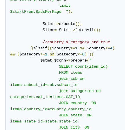
                     limit 
$startFrom,$adsPerPage  "
);
              $stmt
->
execute
();
              $item
=
 $stmt
->
fetchAll
();
//country & category are true
}
elseif
((
$country
>=
1
&&
 $country
<=
4
)
&&
(
$category
>=
1
&&
 $category
<=
6
)
){
             $stmt
=
$conn
->
prepare
(
" 

                     SELECT count(item_id)

                     FROM items

                     join sub on 
items.subcat_id=sub.subcat_id 

                     join categories on 
categories.cat_id=items.CAT_ID

                     JOIN country  ON 
items.country_id=country.country_id

                     JOIN state  ON 
items.state_id=state.state_id

                     JOIN city  ON 