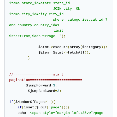
items.state_id=state.state_id

                     JOIN city  ON 
items.city_id=city.city_id

                     where  categories.cat_id=? 
and country.country_id=1 

                     limit 
$startFrom,$adsPerPage  "
);
              $stmt
->
execute
(
array
(
$category
));
              $item
=
 $stmt
->
fetchAll
();
}
//===================start 
pagination=========================    
        $jumpForward
=
3
;
         $jumpBackward
=
3
;
if
(
$NumberOfPages
>
1
){
if
(
isset
(
$_GET
[
'page'
])){
    echo 
'<span style="margin-left:35vw">page 