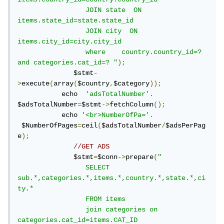
                 JOIN state  ON 
items.state_id=state.state_id

                 JOIN city  ON 
items.city_id=city.city_id

                 where    country.country_id=? 
and categories.cat_id=? "
);
              $stmt
-
>
execute
(
array
(
$country
,
$category
));
           echo  
'adsTotalNumber'
.
$adsTotalNumber
=
$stmt
->
fetchColumn
();
           echo 
'<br>NumberOfPa='
.
 $NumberOfPages
=
ceil
(
$adsTotalNumber
/
$adsPerPag
e
);
//GET ADS
              $stmt
=
$conn
->
prepare
(
" 

                 SELECT 
sub.*,categories.*,items.*,country.*,state.*,ci
ty.*

                 FROM items

                 join categories on 
categories.cat_id=items.CAT_ID
