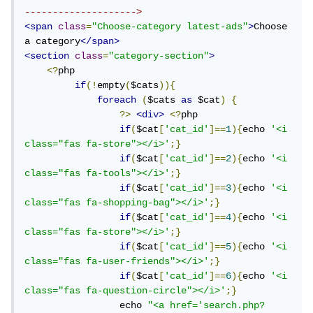
-------------------->
items.city_id=city.city_id

<span
class
=
"Choose-category latest-ads"
>
Choose 
             WHERE   country.country_id=? 

a category
</span>
             AND items.NAME LIKE 
<section
class
=
"category-section"
>
'%$inputSearch%' order by feature desc

<?
php

             limit 
if
(!
empty
(
$cats
)){
$startFrom,$adsPerPage"
);
foreach
(
$cats 
as
 $cat
)
{
?>
<div>
<?
php

     $stmt
->
execute
(
array
(
$country
));
if
(
$cat
[
'cat_id'
]==
1
){
echo 
'<i 
     $item
=
 $stmt
->
fetchAll
();
class="fas fa-store"></i>'
;}
if
(
$cat
[
'cat_id'
]==
2
){
echo 
'<i 
$adsTotalNumber
=
count
(
$item
);
class="fas fa-tools"></i>'
;}
if
(
$cat
[
'cat_id'
]==
3
){
echo 
'<i 
$NumberOfPages
=
ceil
(
$adsTotalNumber
/
$adsPer
class="fas fa-shopping-bag"></i>'
;}
Page
);
if
(
$cat
[
'cat_id'
]==
4
){
echo 
'<i 
}
class="fas fa-store"></i>'
;}
ثم هل يمكنك تحديد بالضبط ما القيمتان المتعارضتان؟
if
(
$cat
[
'cat_id'
]==
5
){
echo 
'<i 
class="fas fa-user-friends"></i>'
;}
if
(
$cat
[
'cat_id'
]==
6
){
echo 
'<i 
class="fas fa-question-circle"></i>'
;}
                 echo 
"<a href='search.php?