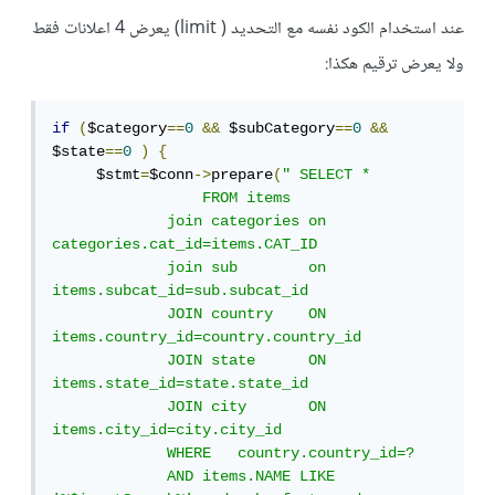
عند استخدام الكود نفسه مع التحديد ( limit) يعرض 4 اعلانات فقط
ولا يعرض ترقيم هكذا:
if
(
$category
==
0
&&
 $subCategory
==
0
&&
$state
==
0
)
{
     $stmt
=
$conn
->
prepare
(
" SELECT *

                 FROM items

             join categories on 
categories.cat_id=items.CAT_ID

             join sub        on 
items.subcat_id=sub.subcat_id 

             JOIN country    ON 
items.country_id=country.country_id

             JOIN state      ON 
items.state_id=state.state_id

             JOIN city       ON 
items.city_id=city.city_id

             WHERE   country.country_id=? 

             AND items.NAME LIKE 