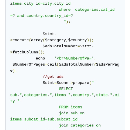
items.city_id=city.city_id

                     where  categories.cat_id 
=? and country.country_id=? 

                       "
);
              $stmt
-
>
execute
(
array
(
$category
,
$country
));
              $adsTotalNumber
=
$stmt
-
>
fetchColumn
();
           echo    
'<br>NumberOfPa='
.
 $NumberOfPages
=
ceil
(
$adsTotalNumber
/
$adsPerPag
e
);
//get ads
              $stmt
=
$conn
->
prepare
(
" 

                     SELECT 
sub.*,categories.*,items.*,country.*,state.*,ci
ty.*

                     FROM items

                     join sub on 
items.subcat_id=sub.subcat_id 

                     join categories on 