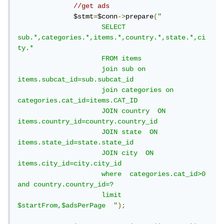
//get ads
              $stmt
=
$conn
->
prepare
(
" 

                     SELECT 
sub.*,categories.*,items.*,country.*,state.*,ci
ty.*

                     FROM items

                     join sub on 
items.subcat_id=sub.subcat_id 

                     join categories on 
categories.cat_id=items.CAT_ID

                     JOIN country  ON 
items.country_id=country.country_id

                     JOIN state  ON 
items.state_id=state.state_id

                     JOIN city  ON 
items.city_id=city.city_id

                     where  categories.cat_id>0 
and country.country_id=? 

                     limit 
$startFrom,$adsPerPage  "
);