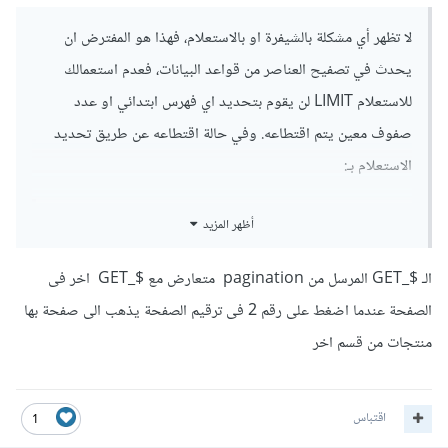
لا تظهر أي مشكلة بالشيفرة او بالاستعلام، فهذا هو المفترض ان
يحدث في تصفيح العناصر من قواعد البيانات، فعدم استعمالك
للاستعلام LIMIT لن يقوم بتحديد اي فهرس ابتدائي او عدد
صفوف معين يتم اقتطاعه. وفي حالة اقتطاعه عن طريق تحديد
الاستعلام بـ:
أظهر المزيد
LIMIT $startFrom
,
4
الـ $_GET المرسل من pagination متعارض مع $_GET اخر فى
سيتم جلب الأربع عناصر الموالية للفهرس المحددة. أليس هذا هو
الصفحة عندما اضغط على رقم 2 فى ترقيم الصفحة يذهب الى صفحة بها
المراد من تصفيح المنتجات؟
منتجات من قسم اخر
ما المشكلة التي تواجهها تحديدا؟
اقتباس
1