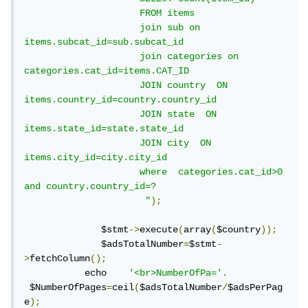
                     FROM items

                     join sub on 
items.subcat_id=sub.subcat_id 

                     join categories on 
categories.cat_id=items.CAT_ID

                     JOIN country  ON 
items.country_id=country.country_id

                     JOIN state  ON 
items.state_id=state.state_id

                     JOIN city  ON 
items.city_id=city.city_id

                     where  categories.cat_id>0 
and country.country_id=? 

                      "
);
              $stmt
->
execute
(
array
(
$country
));
              $adsTotalNumber
=
$stmt
-
>
fetchColumn
();
           echo    
'<br>NumberOfPa='
.
 $NumberOfPages
=
ceil
(
$adsTotalNumber
/
$adsPerPag
e
);