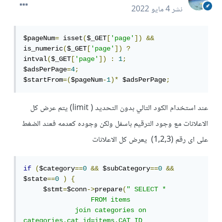
نشر
4 مايو 2022
$pageNum
=
 isset
(
$_GET
[
'page'
])
&&
is_numeric
(
$_GET
[
'page'
])
?
intval
(
$_GET
[
'page'
])
:
1
;
$adsPerPage
=
4
;
$startFrom
=(
$pageNum
-
1
)*
 $adsPerPage
;
عند استخدام الكود التالي بدون التحديد ( limit) يتم عرض كل
الاعلانات مع وجود الترقيم باسفل ولكن وجوده كعدمه فعند الضغط
على اى رقم (1,2,3) يعرض كل الاعلانات
if
(
$category
==
0
&&
 $subCategory
==
0
&&
$state
==
0
)
{
     $stmt
=
$conn
->
prepare
(
" SELECT *

                 FROM items

             join categories on 
categories.cat_id=items.CAT_ID
