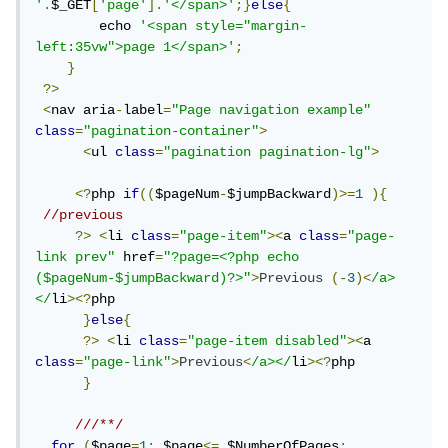
'
.
$_GET
[
'page'
].
'</span>'
;}
else
{
        echo 
'<span style="margin-
left:35vw">page 1</span>'
;
}
?>
<
nav aria
-
label
=
"Page navigation example"
class
=
"pagination-container"
>
<
ul 
class
=
"pagination pagination-lg"
>
<?
php 
if
((
$pageNum
-
$jumpBackward
)>=
1
){
//previous
?>
<
li 
class
=
"page-item"
><
a 
class
=
"page-
link prev"
 href
=
"?page=<?php echo 
($pageNum-$jumpBackward)?>"
>
Previous
(-
3
)<
/a>
</
li
><?
php

}
else
{
?>
<
li 
class
=
"page-item disabled"
><
a 
class
=
"page-link"
>
Previous
<
/a></
li
><?
php

}
///**/
for
(
$page
=
1
;
 $page
<=
 $NumberOfPages
;