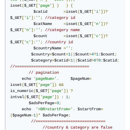
isset
(
$_GET
[
'page'
]
)
)
{
          $catid       
=
isset
(
$_GET
[
'i'
])?
$_GET
[
'i'
]:
''
;
//category id
          $catName     
=
isset
(
$_GET
[
'n'
])?
$_GET
[
'n'
]:
''
;
//category name
          $count       
=
isset
(
$_GET
[
'c'
])?
$_GET
[
'c'
]:
''
;
//country id
          $countryName 
=
''
;
         $country
=
$count
<
1
||
$count
>
4
?
1
:
$count
;
         $category
=
$catid
<
1
||
$catid
>
6
?
0
:
$catid
;
//================================
// pagination
     echo 
'pageNum='
.
     $pageNum
=
isset
(
$_GET
[
'page'
])
&&
is_numeric
(
$_GET
[
'page'
])
?
intval
(
$_GET
[
'page'
])
:
1
;
        $adsPerPage
=
3
;
     echo  
'<BR>startFrom='
.
 $startFrom
=
(
$pageNum
-
1
)*
 $adsPerPage
;
//==============================
//country & category are false