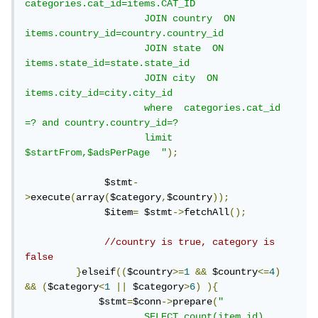
categories.cat_id=items.CAT_ID

                     JOIN country  ON 
items.country_id=country.country_id

                     JOIN state  ON 
items.state_id=state.state_id

                     JOIN city  ON 
items.city_id=city.city_id

                     where  categories.cat_id 
=? and country.country_id=? 

                     limit 
$startFrom,$adsPerPage  "
);
              $stmt
-
>
execute
(
array
(
$category
,
$country
));
              $item
=
 $stmt
->
fetchAll
();
//country is true, category is 
false
}
elseif
((
$country
>=
1
&&
 $country
<=
4
)
&&
(
$category
<
1
||
 $category
>
6
)
){
             $stmt
=
$conn
->
prepare
(
" 

                     SELECT count(item_id)
