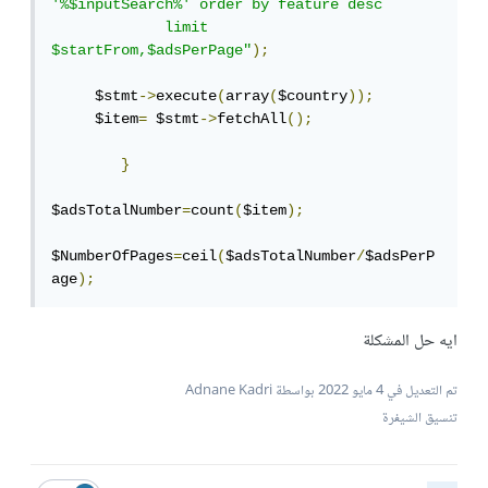
'%$inputSearch%' order by feature desc

             limit 
$startFrom,$adsPerPage"
);
     $stmt
->
execute
(
array
(
$country
));
     $item
=
 $stmt
->
fetchAll
();
}
$adsTotalNumber
=
count
(
$item
);
$NumberOfPages
=
ceil
(
$adsTotalNumber
/
$adsPerP
age
);
ايه حل المشكلة
تم التعديل في
4 مايو 2022
بواسطة Adnane Kadri
تنسيق الشيفرة