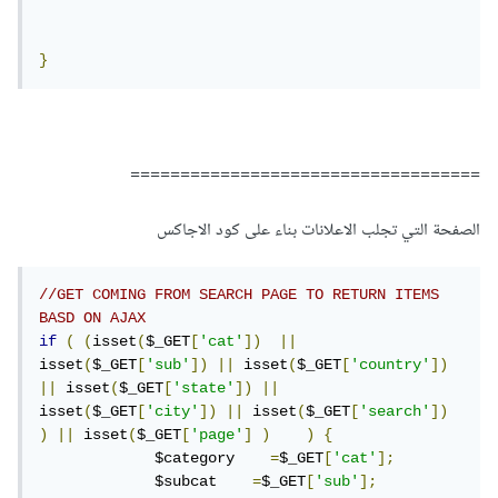
}
===================================
الصفحة التي تجلب الاعلانات بناء على كود الاجاكس
//GET COMING FROM SEARCH PAGE TO RETURN ITEMS 
BASD ON AJAX
if
(
(
isset
(
$_GET
[
'cat'
])
||
isset
(
$_GET
[
'sub'
])
||
 isset
(
$_GET
[
'country'
])
||
 isset
(
$_GET
[
'state'
])
||
isset
(
$_GET
[
'city'
])
||
 isset
(
$_GET
[
'search'
])
)
||
 isset
(
$_GET
[
'page'
]
)
)
{
             $category    
=
$_GET
[
'cat'
];
             $subcat    
=
$_GET
[
'sub'
];