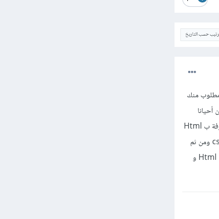
ترتيب حسب التاريخ
من جافاسكربت ,ليس مطلوب منك
ht و css بشكل كبير , ولكن أحيانا
تحتاج الى استخدام بعض العناصر مثل ما حدث معك عند حاجتك لاستخدام الجدول,فلو لم يكن لديك أي معرفة ب Html
فلن تعرف بوجود عنصر table ,لذلك يمكنك فقط خلال ساعات قليلة جدا مراجعة عناصر html واساسيات css ومن ثم
فلست بحاجة أن يكون لديك خلفية عن التقنيات Html و