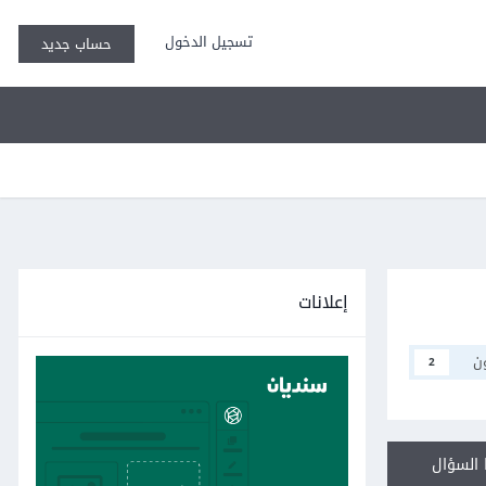
تسجيل الدخول
حساب جديد
إعلانات
ن
2
السؤال