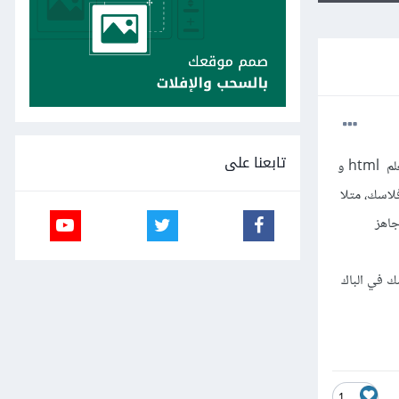
تابعنا على
السلام عليكم ورحمة الله وبركاته، بما أنني اتعلم Flask حاليا لكن يجب أن اربط المشروع ب frent end, هل يجب أن اتعلم html و
اربطه مع فلاسك، متلا
how  و واخدت لكود جاهز
حتى انتهى من فلاسك في الباك
1