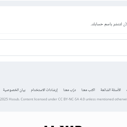
آن
لتنشر باسم حسابك.
الأسئلة الشائعة
اكتب معنا
درّب معنا
إرشادات الاستخدام
بيان الخصوصية
 2025
Hsoub
.
Content licensed under
CC BY-NC-SA 4.0
unless mentioned otherwi