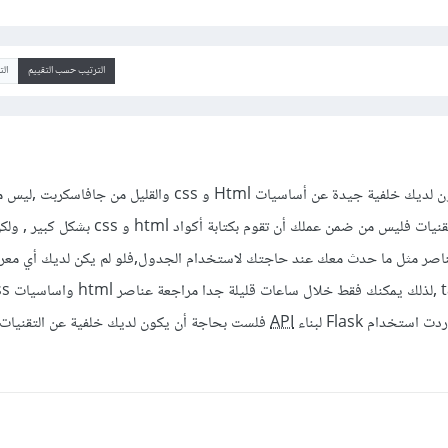
الترتيب حسب التقييم
ال
الصحيح والضروري هو أن تكون لديك خلفية جيدة عن أساسيات Html و css والقليل 
أنك تكون محترف في هذه التقنيات فليس من ضمن عملك أن تقوم بكتابة أكواد ml
API