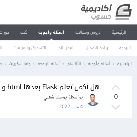
الرئيسية
دروس ومقالات
أسئلة وأجوبة
كتب
دورات
البرمجة
ريادة الأعمال
العمل الحر
التسويق والمبيعات
ال
الرئيسية
أسئلة وأجوبة
الأقسام
أسئلة البرمجة
جافا سكريبت
هل أ
هل أكمل تعلم Flask بعدها html و CSS ام العكس؟
0
بواسطة يوسف شعبي
4 مايو 2022