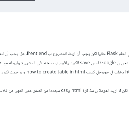
CSS جيدا ،أو فقط إذا احتجت اي شيئ ادخل ل Google اعمل save للكود واقوم ب نسخه في المشروع و
اليوم احتجت طريقة صنع table ب html دخلت ل جووجل كتبت to create table in html
علما أنني عندي خلفية على html و css، لكن لا اريد العودة ل مذاكرة html وcss مجددا من الصفر 