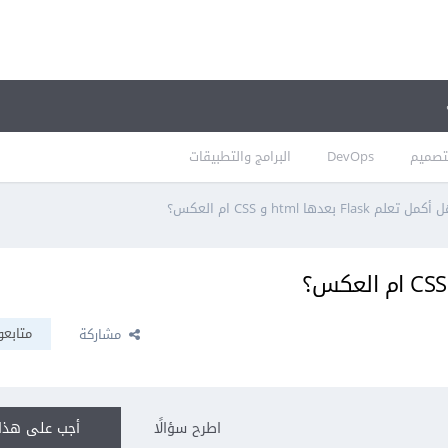
تصميم
DevOps
البرامج والتطبيقات
كمل تعلم Flask بعدها html و CSS ام العكس؟
متابعو
مشاركة
اطرح سؤالًا
أجب على هذا 