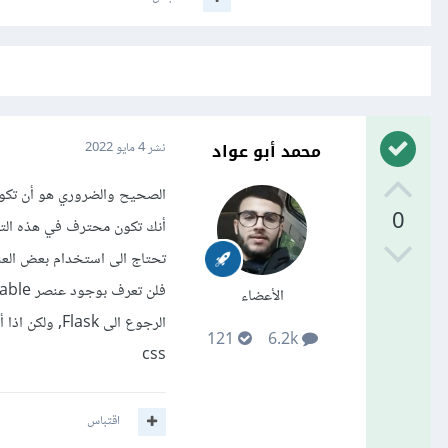
محمد أبو عواد
نشر
4 مايو 2022
0
الأعضاء
الرجوع الى Flask, ولكن اذا أردت استخدام Flask لبناء
121
6.2k
css
اقتباس