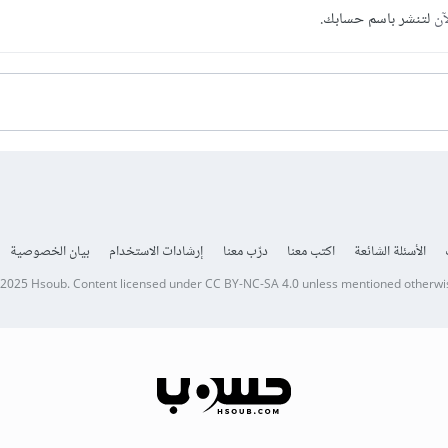
آن
لتنشر باسم حسابك.
الأسئلة الشائعة
اكتب معنا
درّب معنا
إرشادات الاستخدام
بيان الخصوصية
 2025
Hsoub
.
Content licensed under
CC BY-NC-SA 4.0
unless mentioned otherwi