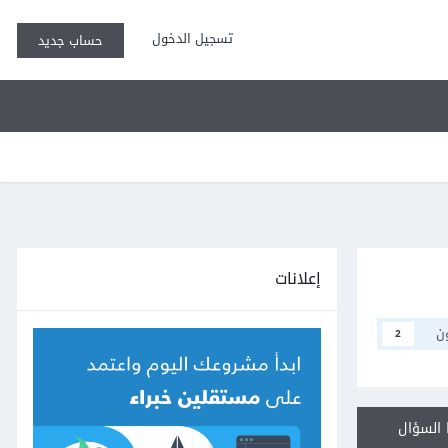
تسجيل الدخول
حساب جديد
إعلانات
ن
2
السؤال