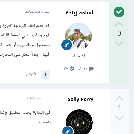
أسامة زيادة
نشر
3 مايو 2022
كما تعلم لغات البرمجة كثيرة 
0
فهم والأمور التي تحفظ قليلة 
تستعجل وأنك تريد أن تتقن الل
فيها ، أيضاً النظر على التجار
الأعضاء
79
2.5k
اقتباس
Solly Perry
نشر
3 مايو 2022
1
في البداية يجب التطبيق وكتا
بنفسك