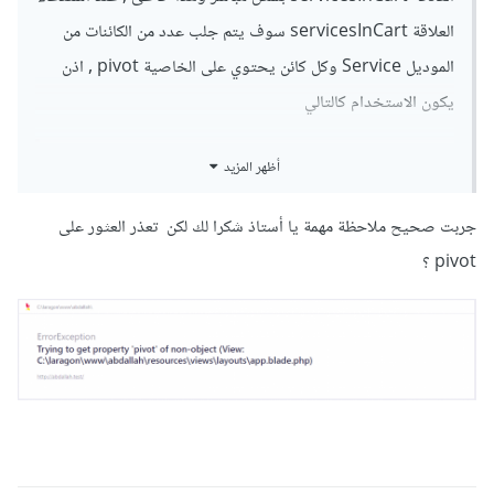
العلاقة servicesInCart سوف يتم جلب عدد من الكائنات من
الموديل Service وكل كائن يحتوي على الخاصية pivot , اذن
يكون الاستخدام كالتالي
أظهر المزيد
@foreach(Auth::user()->servicesInCart() as 
$service)

جربت صحيح ملاحظة مهمة يا أستاذ شكرا لك لكن تعذر العثور على
  @if ( $service->pivot->state == 1)

pivot ؟
<li
class
=
"nav-item"
>
<a
 @
disabled
(
true
) 
class
=
"nav-link"
إدارة 
>
"{{ route('authors.list') }}"
=
href
</a>
طلبي
</li>
  @endif

@endforeach
جرب الامر وأخبرنا بالنتيجة