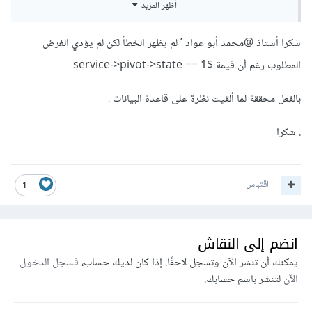
أظهر المزيد
>wherePivot('state' , 0);  

شكرا أستاذ
@محمد أبو عواد
’ لم يظهر الخطأ لكن لم يؤدي الغرض
^^^^^^^^^^^^^^^^^^^^^^^

    }
المطلوب رغم أن قيمة
$service->pivot->state == 1
أرجو منك تعديل العلاقة كالتالي
بالفعل محققة لما ألقيت نظرة على قاعدة البيانات .
. شكرا
public function servicesInCart(){

        return $this-
>belongsToMany(Service::class)-
اقتباس
>withPivot('Quantity' , 'state')-
1
>wherePivot('state' , 0);        

    }
انضم إلى النقاش
ثم حاول ازالة الأقواس عند استدعاء
العلاقةservicesInCart servicesInCart كالتالي
يمكنك أن تنشر الآن وتسجل لاحقًا. إذا كان لديك حساب،
فسجل الدخول
الآن
لتنشر باسم حسابك.