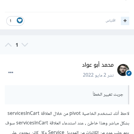
اقتباس
1
1
محمد أبو عواد
نشر
2 مايو 2022
جربت تغيير الخطأ
لاحظ أنك تستخدم الخاصية pivot من خلال العلاقة servicesInCart
بشكل مباشر وهذا خاطئ , عند استدعاء العلاقة servicesInCart سوف
يتم جلب عدد من الكائنات من الموديل Service وكل كائن يحتوي على