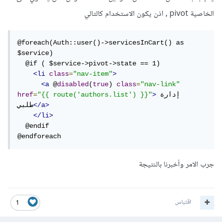
الخاصية pivot , اذن يكون الاستخدام كالتالي
@foreach(Auth::user()->servicesInCart() as 
$service)

  @if ( $service->pivot->state == 1)

<li
class
=
"nav-item"
>
<a
 @
disabled
(
true
) 
class
=
"nav-link"
إدارة 
>
"{{ route('authors.list') }}"
=
href
</a>
طلبي
</li>
  @endif

@endforeach
جرب الامر وأخبرنا بالنتيجة
اقتباس
1