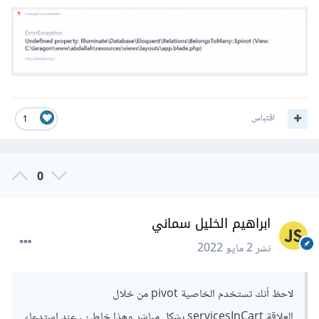
اقتباس
1
0
ابراهيم الخليل سماني
نشر
2 مايو 2022
لاحظ أنك تستخدم الخاصية pivot من خلال
العلاقة servicesInCart بشكل مباشر وهذا خاطئ , عند استدعاء