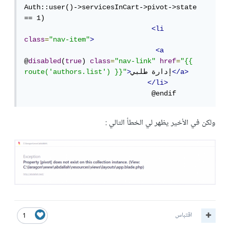
Auth::user()->servicesInCart->pivot->state 
== 1)

<li
class
=
"nav-item"
>
<a
@
disabled
(
true
) 
class
=
"nav-link"
href
=
"{{ 
</a>
إدارة طلبي
>
route('authors.list') }}"
</li>
                               @endif
ولكن في الأخير يظهر لي الخطأ التالي :
اقتباس
1