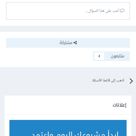
@foreach(Auth::user()->servicesInCart as 
$service)
أجب على هذا السؤال...
وأخبرنا بالنتيجة
مشاركة
متابعون
2
اذهب إلى قائمة الأسئلة
إعلانات