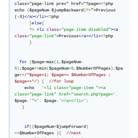
class="page-link prev" href="?page=
<?
php 
echo 
(
$pageNum
-
$jumpBackward
)?>
">Previous 
(-3)
</a></li>
<?
php

}
else
{
?>
<li
class
=
"page-item disabled"
><a
class
=
"page-link"
>
Previous
</a></li>
<?
php

}
for
(
$page
=
max
(
1
,
$pageNum
-
5
);
$page
<=
min
(
$pageNum
+
5
,
$NumberOfPages
);
$pa
ge
++
/*$page=1; $page<= $NumberOfPages ; 
$page++*/
)
{
//for loop
    echo   
'<li class="page-item "><a 
class="page-link" href="search.php?page='
.
$page
.
'">'
.
 $page
.
'</a></li>'
;
}
if
((
$pageNum
+
$jumpForward
)
<=
$NumberOfPages 
){
//next