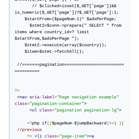
       // $clicked=isset($_GET['page'])&& 
is_numeric($_GET['page'])?$_GET['page']:1; 

    $startFrom=($pageNum-1)* $adsPerPage;

      $stmt2=$conn->prepare(" SELECT * from 
items where country_id=? limit 
$startFrom,$adsPerPage ");

    $stmt2->execute(array($country));

    $item=$stmt->fetchAll();

 //=======pagination========================
==========

?>
<nav
aria-label
=
"Page navigation example"
class
=
"pagination-container"
>
<ul
class
=
"pagination pagination-lg"
>
<?
php 
if
((
$pageNum
-
$jumpBackward
)>=
1
){
//previous
?>
<li
class
=
"page-item"
>
<a 