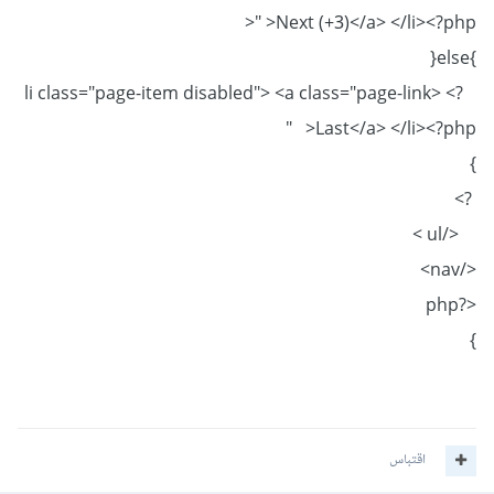
>" >Next (+3)</a> </li><?php
}else{
?> <li class="page-item disabled"> <a class="page-link
" >Last</a> </li><?php
}
?>
</ul >
</nav>
<?php
}
اقتباس