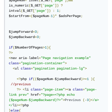
$pageNum
=
 isset
(
$_GET
[
'page'
])&&
is_numeric
(
$_GET
[
'page'
])
?
intval
(
$_GET
[
'page'
])
:
1
;
$startFrom
=(
$pageNum
-
1
)*
 $adsPerPage
;
$jumpForward
=
3
;
$jumpBackward
=
3
;
if
(
$NumberOfPages
>
1
){
?>
<
nav aria
-
label
=
"Page navigation example"
class
=
"pagination-container"
>
<
ul 
class
=
"pagination pagination-lg"
>
<?
php 
if
((
$pageNum
-
$jumpBackward
)>=
1
){
//previous
?>
<
li 
class
=
"page-item"
><
a 
class
=
"page-
link prev"
 href
=
"?page=<?php echo 
($pageNum-$jumpBackward)?>"
>
Previous
(-
3
)<
/a>
</
li
><?
}
else
{