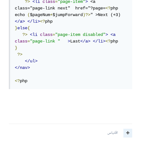
?>
<li
class
=
"page-item"
>
 <a 
class="page-link next"  href="?page=
<?
php 
echo 
(
$pageNum
+
$jumpForward
)?>
" >Next (+3)
</a>
</li>
<?
}
else
{
?>
<li
class
=
"page-item disabled"
>
<a
class
=
"page-link "
>
Last
</a>
</li>
<?
}
?>
</ul>
</nav>
<?
php
اقتباس