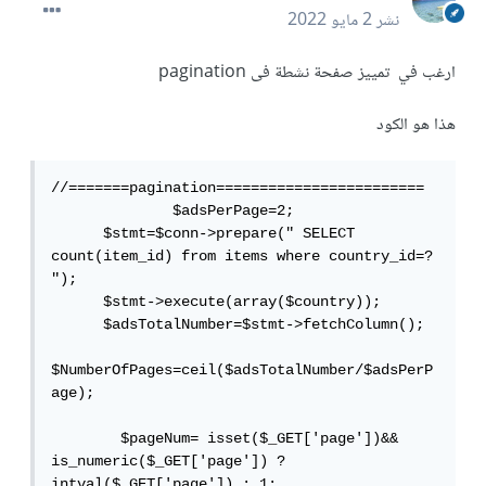
نشر
2 مايو 2022
ارغب في تمييز صفحة نشطة فى pagination
هذا هو الكود
//=======pagination========================

              $adsPerPage=2;

      $stmt=$conn->prepare(" SELECT 
count(item_id) from items where country_id=? 
");

      $stmt->execute(array($country));

      $adsTotalNumber=$stmt->fetchColumn();

$NumberOfPages=ceil($adsTotalNumber/$adsPerP
age);

        $pageNum= isset($_GET['page'])&& 
is_numeric($_GET['page']) ? 
intval($_GET['page']) : 1;
