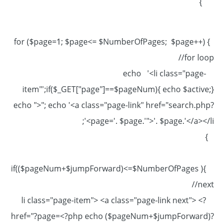
}
for ($page=1; $page<= $NumberOfPages; $page++) {
//for loop
echo '<li class="page-
item"';if($_GET["page"]==$pageNum){ echo $active;}
echo ">"; echo '<a class="page-link" href="search.php?
page='. $page.'">'. $page.'</a></li>';
}
if(($pageNum+$jumpForward)<=$NumberOfPages ){
//next
?> <li class="page-item"> <a class="page-link next"
href="?page=<?php echo ($pageNum+$jumpForward)?