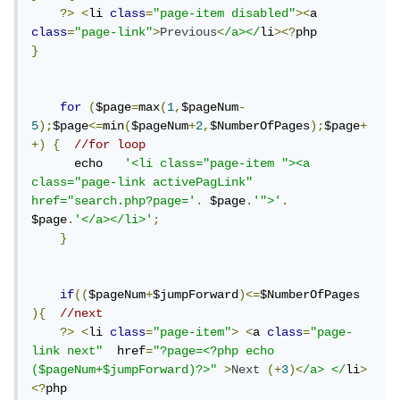
?>
<
li 
class
=
"page-item disabled"
><
a 
class
=
"page-link"
>
Previous
<
/a></
li
><?
}
for
(
$page
=
max
(
1
,
$pageNum
-
5
);
$page
<=
min
(
$pageNum
+
2
,
$NumberOfPages
);
$page
+
+)
{
//for loop
      echo   
'<li class="page-item "><a 
class="page-link activePagLink" 
href="search.php?page='
.
 $page
.
'">'
.
$page
.
'</a></li>'
;
}
if
((
$pageNum
+
$jumpForward
)<=
$NumberOfPages 
){
//next
?>
<
li 
class
=
"page-item"
>
<
a 
class
=
"page-
link next"
  href
=
"?page=<?php echo 
($pageNum+$jumpForward)?>"
>
Next
(+
3
)<
/a> </
li
>
<?
php
