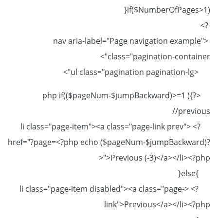
حيث نضع شرط مضمن فيه php tags
if($NumberOfPages>1){
?>
<nav aria-label="Page navigation example"
class="pagination-container">
<ul class="pagination pagination-lg">
<?php if(($pageNum-$jumpBackward)>=1 ){
//previous
?> <li class="page-item"><a class="page-link prev"
href="?page=<?php echo ($pageNum-$jumpBackward)?
>">Previous (-3)</a></li><?php
}else{
?> <li class="page-item disabled"><a class="page-
link">Previous</a></li><?php