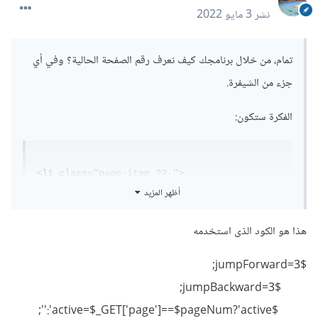
نشر
3 مايو 2022
تمام، من خلال برنامجك كيف نعرف رقم الصفحة الحالية؟ وفي أي
جزء من الشيفرة.
الفكرة ستكون:
<li
class
=
"page-item ?? "
>
أظهر المزيد
  كالمثال

هذا هو الكود الذى استخدمه
<div class="
<?
php 
if
(
true
..)
{
 echo 
'highligth'
;
}
?>
">
</div>
$jumpForward=3;
<div class="
<?=
true
...
?
'highligth'
:
''
$jumpBackward=3;
?>
">
</div>
$active=$_GET['page']==$pageNum?'active':'';