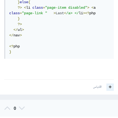
}
else
{
?>
<
li 
class
=
"page-item disabled"
>
<
a 
class
=
"page-link "
>
Last
<
/a> </
li
><?
php

}
?>
</
ul
>
</
nav
>
<?
}
اقتباس
0